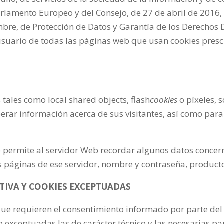
rlamento Europeo y del Consejo, de 27 de abril de 2016,
mbre, de Protección de Datos y Garantía de los Derechos
usuario de todas las páginas web que usan cookies presc
 tales como local shared objects, flash
cookies
o píxeles,
rar información acerca de sus visitantes, así como para
se permite al servidor Web recordar algunos datos concer
as páginas de ese servidor, nombre y contraseña, producto
IVA Y COOKIES EXCEPTUADAS
ue requieren el consentimiento informado por parte del
o exceptuadas las de carácter técnico y las necesarias pa