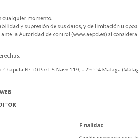
en cualquier momento.
abilidad y supresión de sus datos, y de limitación u opos
ante la Autoridad de control (www.aepd.es) si considera 
erechos:
hapela Nº 20 Port. 5 Nave 119, – 29004 Málaga (Málaga
 WEB
DITOR
Finalidad
Cookie necesaria para la