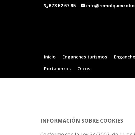
678 52 67 65
info@remolqueszaba
Inicio
Enganches turismos
Enganche
Portaperros
Otros
INFORMACIÓN SOBRE COOKIES
Conforme con la Ley 34/2002, de 11 de ju