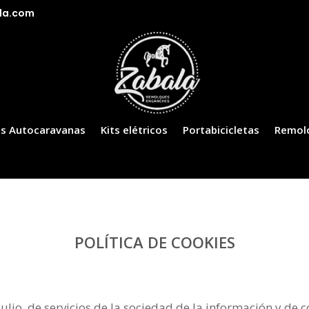
la.com
s Autocaravanas
Kits elétricos
Portabicicletas
Remol
POLÍTICA DE COOKIES
lio, de servicios de la sociedad de la información y de co