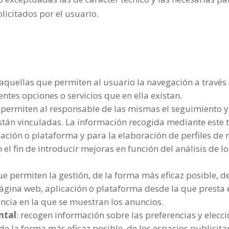
licitados por el usuario.
 aquellas que permiten al usuario la navegación a travé
rentes opciones o servicios que en ella existan
.
 permiten al responsable de las mismas el seguimiento y
están vinculadas. La información recogida mediante este 
licación o plataforma y para la elaboración de perfiles de
n el fin de introducir mejoras en función del análisis de 
e permiten la gestión, de la forma más eficaz posible, de
ágina web, aplicación o plataforma desde la que presta el
ncia en la que se muestran los anuncios.
ntal
: recogen información sobre las preferencias y elecc
 de la forma más eficaz posible, de los espacios publicita