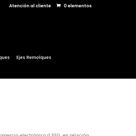
Atención al cliente
0 elementos
ques
Ejes Remolques
mercio electrónico (LSSI), en relación