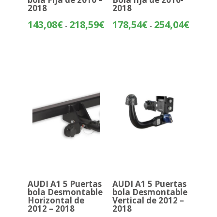
2018
2018
Rango
Rango
143,08
€
218,59
€
178,54
€
254,04
€
-
-
de
de
precios:
precios:
desde
desde
143,08€
178,54€
hasta
hasta
218,59€
254,04€
AUDI A1 5 Puertas
AUDI A1 5 Puertas
bola Desmontable
bola Desmontable
Horizontal de
Vertical de 2012 –
2012 – 2018
2018