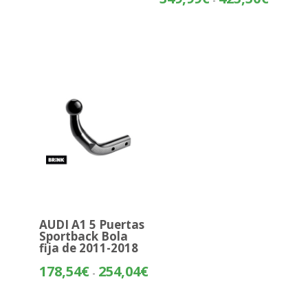
precios:
de
desde
precios:
143,08€
desde
hasta
349,99€
218,59€
hasta
425,50€
AUDI A1 5 Puertas
Sportback Bola
fija de 2011-2018
Rango
178,54
€
254,04
€
-
de
precios: