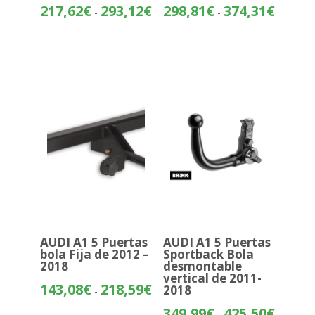
Rango
Rango
217,62
€
293,12
€
298,81
€
374,31
€
-
-
de
de
precios:
precios:
desde
desde
217,62€
298,81€
hasta
hasta
293,12€
374,31€
AUDI A1 5 Puertas
AUDI A1 5 Puertas
bola Fija de 2012 –
Sportback Bola
2018
desmontable
vertical de 2011-
Rango
143,08
€
218,59
€
2018
-
de
Rango
349,99
€
425,50
€
-