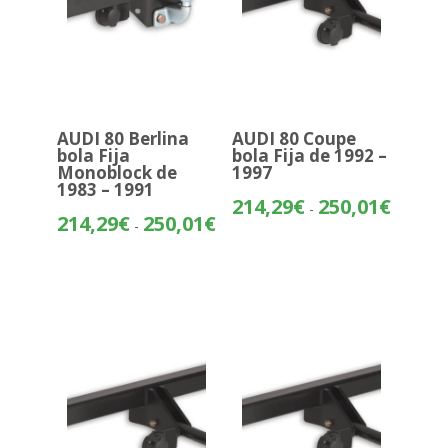
AUDI 80 Berlina
AUDI 80 Coupe
bola Fija
bola Fija de 1992 –
Monoblock de
1997
1983 – 1991
Rango
214,29
€
250,01
€
-
Rango
214,29
€
250,01
€
de
-
de
precios:
precios:
desde
desde
214,29€
214,29€
hasta
hasta
250,01€
250,01€