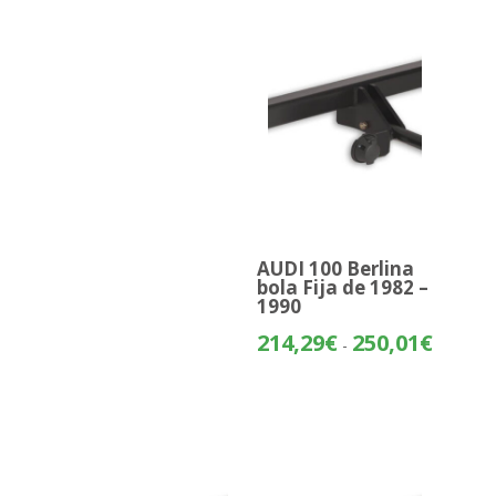
AUDI 100 Berlina
bola Fija de 1982 –
1990
Rango
214,29
€
250,01
€
-
de
precios:
desde
214,29€
hasta
250,01€