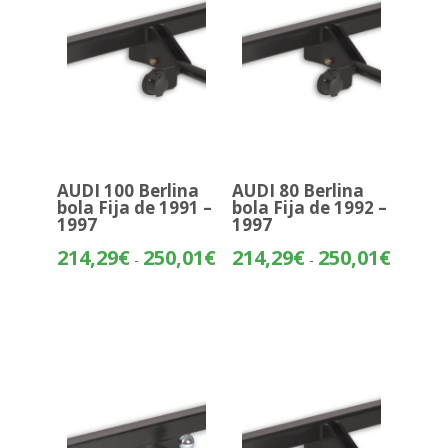
AUDI 100 Berlina
AUDI 80 Berlina
bola Fija de 1991 –
bola Fija de 1992 –
1997
1997
Rango
Rango
214,29
€
250,01
€
214,29
€
250,01
€
-
-
de
de
precios:
precios:
desde
desde
214,29€
214,29€
hasta
hasta
250,01€
250,01€