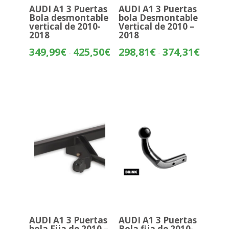
AUDI A1 3 Puertas
AUDI A1 3 Puertas
Bola desmontable
bola Desmontable
vertical de 2010-
Vertical de 2010 –
2018
2018
Rango
Rango
349,99
€
425,50
€
298,81
€
374,31
€
-
-
de
de
precios:
precios:
desde
desde
349,99€
298,81€
hasta
hasta
425,50€
374,31€
AUDI A1 3 Puertas
AUDI A1 3 Puertas
bola Fija de 2010 –
Bola fija de 2010-