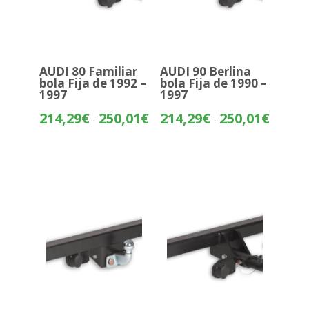
AUDI 80 Familiar
AUDI 90 Berlina
bola Fija de 1992 –
bola Fija de 1990 –
1997
1997
Rango
Rango
214,29
€
250,01
€
214,29
€
250,01
€
-
-
de
de
precios:
precios:
desde
desde
214,29€
214,29€
hasta
hasta
250,01€
250,01€