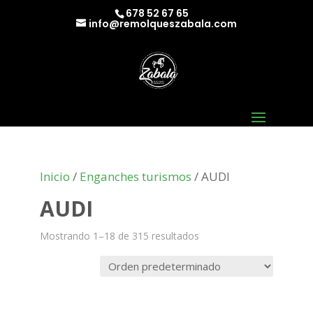
678 52 67 65
info@remolqueszabala.com
Inicio
/
Enganches turismos
/ AUDI
AUDI
Mostrando 1–18 de 315 resultados