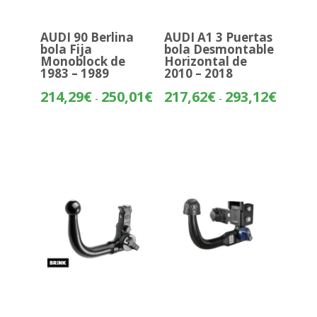
AUDI 90 Berlina
AUDI A1 3 Puertas
bola Fija
bola Desmontable
Monoblock de
Horizontal de
1983 – 1989
2010 – 2018
Rango
Rango
214,29
€
250,01
€
217,62
€
293,12
€
-
-
de
de
precios:
precios:
desde
desde
214,29€
217,62€
hasta
hasta
250,01€
293,12€