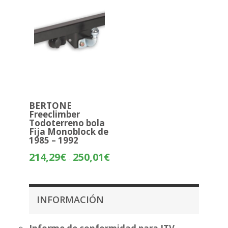
250,01€
BERTONE
Freeclimber
Todoterreno bola
Fija Monoblock de
1985 – 1992
Rango
214,29
€
250,01
€
-
de
precios:
desde
INFORMACIÓN
214,29€
hasta
250,01€