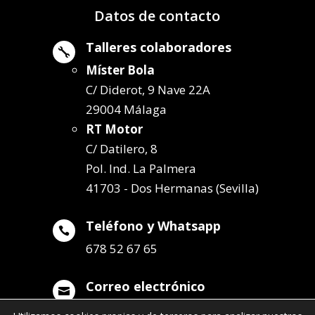
Datos de contacto
Talleres colaboradores

Míster Bola
C/ Diderot, 9 Nave 22A
29004 Málaga
RT Motor
C/ Datilero, 8
Pol. Ind. La Palmera
41703 - Dos Hermanas (Sevilla)
Teléfono y Whatsapp

678 52 67 65
Correo electrónico

info@remolqueszabala.com