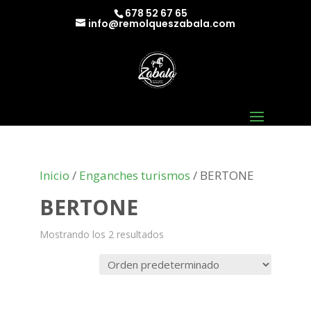
678 52 67 65
info@remolqueszabala.com
Inicio
/
Enganches turismos
/ BERTONE
BERTONE
Mostrando los 2 resultados