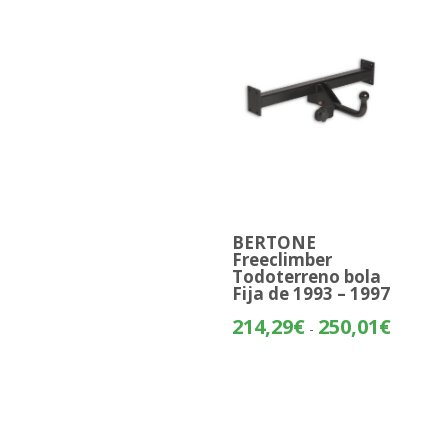
BERTONE
Freeclimber
Todoterreno bola
Fija de 1993 – 1997
Rango
214,29
€
250,01
€
-
de
precios:
desde
214,29€
hasta