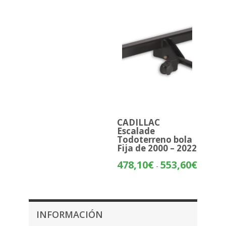
CADILLAC
Escalade
Todoterreno bola
Fija de 2000 – 2022
Rango
478,10
€
553,60
€
-
de
precios:
desde
478,10€
INFORMACIÓN
hasta