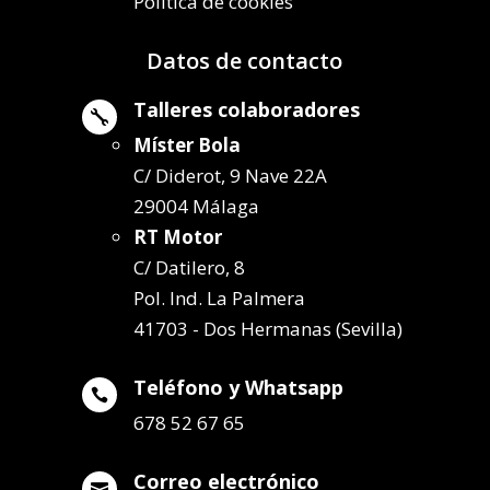
Política de cookies
Datos de contacto
Talleres colaboradores

Míster Bola
C/ Diderot, 9 Nave 22A
29004 Málaga
RT Motor
C/ Datilero, 8
Pol. Ind. La Palmera
41703 - Dos Hermanas (Sevilla)
Teléfono y Whatsapp

678 52 67 65
Correo electrónico
