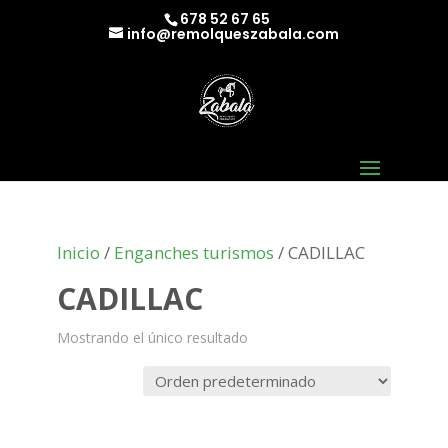
678 52 67 65
info@remolqueszabala.com
Inicio
/
Enganches turismos
/ CADILLAC
CADILLAC
Mostrando el único resultado