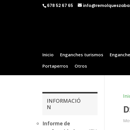
678 52 67 65
info@remolqueszaba
Inicio
Enganches turismos
Enganche
Portaperros
Otros
Ini
INFORMACIÓ
D
N
Mos
Informe de