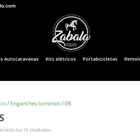
la.com
s Autocaravanas
Kits elétricos
Portabicicletas
Remol
cio
/
Enganches turismos
/ DS
S
trando los 10 resultados