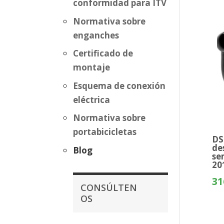
conformidad para ITV
Normativa sobre
enganches
Certificado de
montaje
Esquema de conexión
eléctrica
Normativa sobre
portabicicletas
DS
de
Blog
se
20
31
CONSÚLTEN
OS