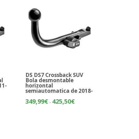
hasta
69€
412,91€
DS DS7 Crossback SUV
al
Bola desmontable
11-
horizontal
semiautomatica de 2018-
o
Rango
349,99
€
425,50
€
-
de
os:
precios:
e
desde
69€
349,99€
hasta
19€