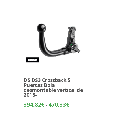
DS DS3 Crossback 5
Puertas Bola
desmontable vertical de
o
2018-
Rango
394,82
€
470,33
€
-
os:
de
e
precios:
74€
desde