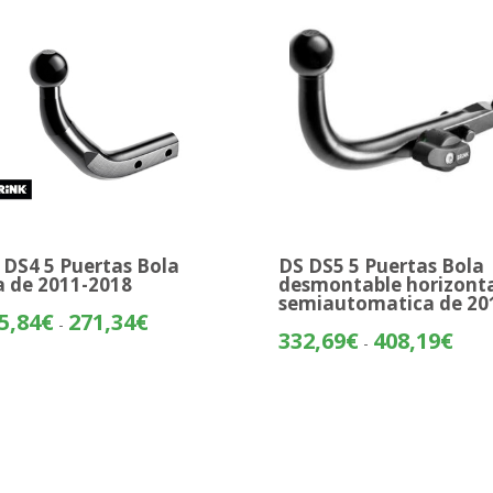
hasta
693,
 DS4 5 Puertas Bola
DS DS5 5 Puertas Bola
ja de 2011-2018
desmontable horizont
semiautomatica de 20
Rango
5,84
€
271,34
€
-
Rang
332,69
€
408,19
€
de
-
de
precios:
preci
desde
desd
195,84€
332,
hasta
hasta
271,34€
408,