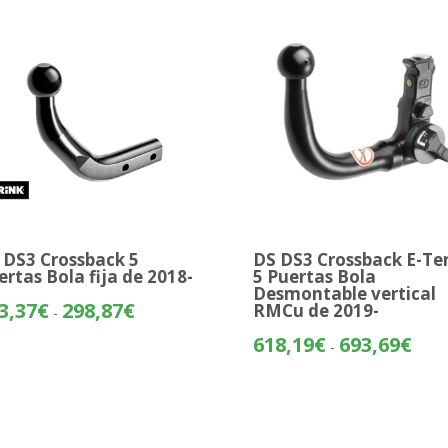
316,17€
242,
hasta
391,68€
 DS3 Crossback 5
DS DS3 Crossback E-Te
ertas Bola fija de 2018-
5 Puertas Bola
Desmontable vertical
Rango
3,37
€
298,87
€
RMCu de 2019-
-
de
Rang
618,19
€
693,69
€
-
precios:
de
desde
preci
223,37€
desd
hasta
618,
298,87€