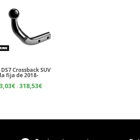
 DS7 Crossback SUV
la fija de 2018-
Rango
3,03
€
318,53
€
-
de
precios:
desde
243,03€
hasta
318,53€