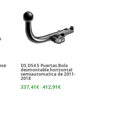
394,82€
24€
hasta
470,33€
nse
DS DS4 5 Puertas Bola
desmontable horizontal
semiautomatica de 2011-
2018
o
Rango
337,41
€
412,91
€
-
de
os:
precios:
e
desde
19€
337,41€