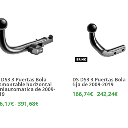
 DS3 3 Puertas Bola
DS DS3 3 Puertas Bola
smontable horizontal
fija de 2009-2019
miautomatica de 2009-
Rang
166,74
€
242,24
€
19
-
de
Rango
6,17
€
391,68
€
-
preci
de
desd
precios:
166,
desde
hasta