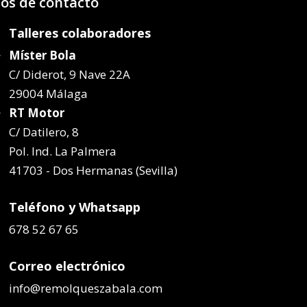
os de contacto
Talleres colaboradores
Míster Bola
C/ Diderot, 9 Nave 22A
29004 Málaga
RT Motor
C/ Datilero, 8
Pol. Ind. La Palmera
41703 - Dos Hermanas (Sevilla)
Teléfono y Whatsapp
678 52 67 65
Correo electrónico
info@remolqueszabala.com