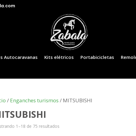
la.com
s Autocaravanas
Kits elétricos
Portabicicletas
Remol
cio
/
Enganches turismos
/ MITSUBISHI
ITSUBISHI
trando 1–18 de 75 resultados