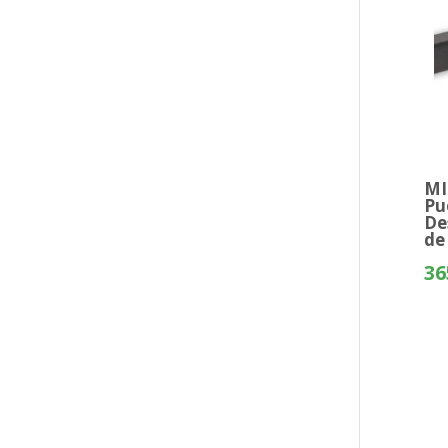
MI
Pu
De
de
36