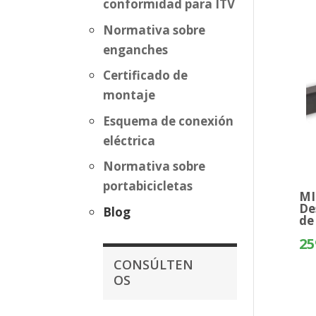
conformidad para ITV
Normativa sobre
enganches
Certificado de
montaje
Esquema de conexión
eléctrica
Normativa sobre
portabicicletas
MI
De
Blog
de
25
CONSÚLTEN
OS