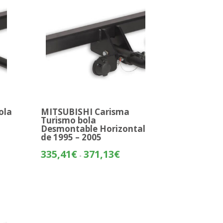
ola
MITSUBISHI Carisma
Turismo bola
Desmontable Horizontal
o
de 1995 – 2005
Rango
335,41
€
371,13
€
-
os:
de
e
precios:
05€
desde
335,41€
55€
hasta
371,13€