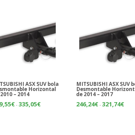
TSUBISHI ASX SUV bola
MITSUBISHI ASX SUV b
smontable Horizontal
Desmontable Horizont
 2010 – 2014
de 2014 – 2017
Rango
Rang
9,55
€
335,05
€
246,24
€
321,74
€
-
-
de
de
precios:
preci
desde
desd
259,55€
246,