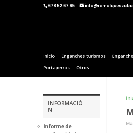
678 52 67 65
info@remolqueszaba
Inicio
Enganches turismos
Enganche
Portaperros
Otros
Ini
INFORMACIÓ
M
N
Mos
Informe de