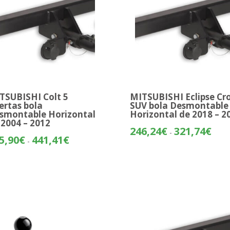
TSUBISHI Colt 5
MITSUBISHI Eclipse Cr
ertas bola
SUV bola Desmontable
smontable Horizontal
Horizontal de 2018 – 2
 2004 – 2012
Rang
246,24
€
321,74
€
-
Rango
5,90
€
441,41
€
de
-
de
preci
precios:
desd
desde
246,
365,90€
hasta
hasta
321,
441,41€