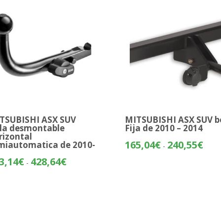
hasta
hasta
335,05€
321,
TSUBISHI ASX SUV
MITSUBISHI ASX SUV b
la desmontable
Fija de 2010 – 2014
rizontal
Rang
165,04
€
240,55
€
miautomatica de 2010-
-
de
Rango
3,14
€
428,64
€
-
preci
de
desd
precios:
165,
desde
hasta
353,14€
240,
hasta