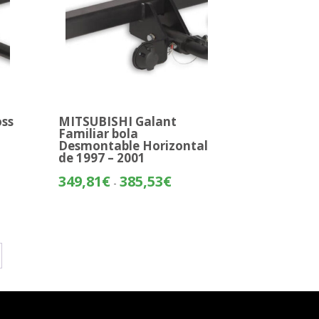
oss
MITSUBISHI Galant
Familiar bola
Desmontable Horizontal
de 1997 – 2001
o
Rango
349,81
€
385,53
€
-
de
os:
precios:
e
desde
05€
349,81€
hasta
55€
385,53€