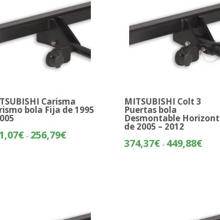
TSUBISHI Carisma
MITSUBISHI Colt 3
rismo bola Fija de 1995
Puertas bola
2005
Desmontable Horizont
de 2005 – 2012
Rango
1,07
€
256,79
€
-
Rang
374,37
€
449,88
€
de
-
de
precios:
preci
desde
desd
221,07€
374,
hasta
hasta
256,79€
449,