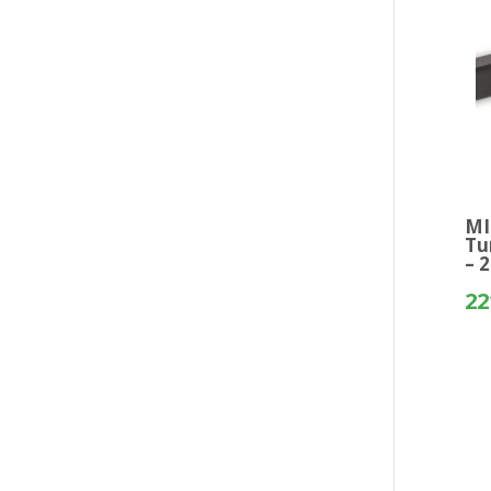
MI
Tu
– 
22