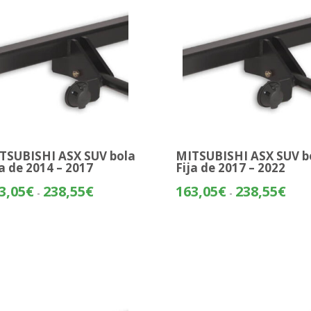
428,64€
TSUBISHI ASX SUV bola
MITSUBISHI ASX SUV b
ja de 2014 – 2017
Fija de 2017 – 2022
Rango
Rang
3,05
€
238,55
€
163,05
€
238,55
€
-
-
de
de
precios:
preci
desde
desd
163,05€
163,
hasta
hasta
238,55€
238,