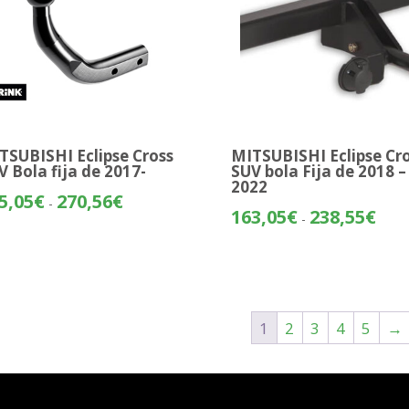
TSUBISHI Eclipse Cross
MITSUBISHI Eclipse Cr
V Bola fija de 2017-
SUV bola Fija de 2018 –
2022
Rango
5,05
€
270,56
€
-
Rang
163,05
€
238,55
€
de
-
de
precios:
preci
desde
desd
195,05€
163,
hasta
hasta
270,56€
1
2
3
4
5
→
238,