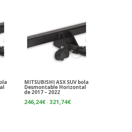
ola
MITSUBISHI ASX SUV bola
al
Desmontable Horizontal
de 2017 – 2022
o
Rango
246,24
€
321,74
€
-
de
os:
precios:
e
desde
24€
246,24€