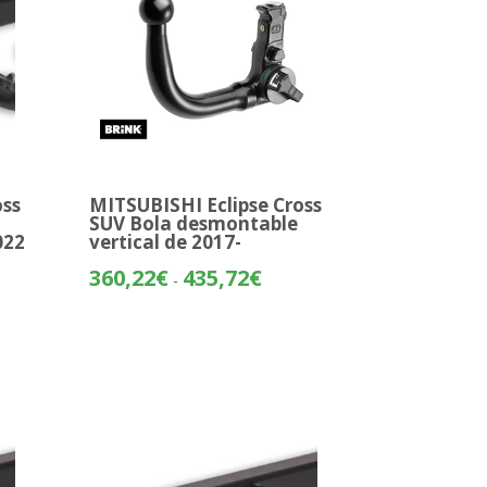
oss
MITSUBISHI Eclipse Cross
SUV Bola desmontable
022
vertical de 2017-
o
Rango
360,22
€
435,72
€
-
de
os:
precios:
e
desde
24€
360,22€
hasta
74€
435,72€