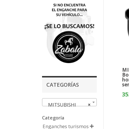
MI
Bo
ho
CATEGORÍAS
se
35
MITSUBISHI
×
Categoría
Enganches turismos
