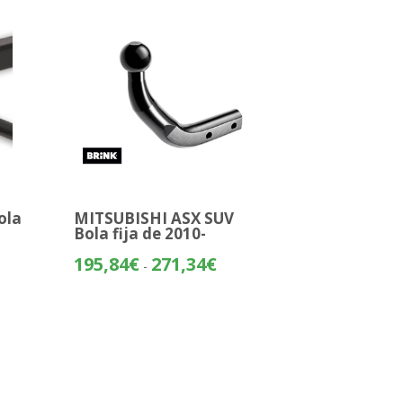
hasta
74€
321,74€
ola
MITSUBISHI ASX SUV
Bola fija de 2010-
o
Rango
195,84
€
271,34
€
-
de
os:
precios:
e
desde
04€
195,84€
hasta
55€
271,34€