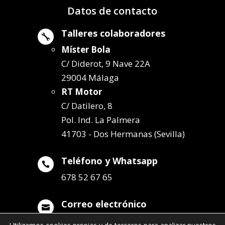
Datos de contacto
Talleres colaboradores

Míster Bola
C/ Diderot, 9 Nave 22A
29004 Málaga
RT Motor
C/ Datilero, 8
Pol. Ind. La Palmera
41703 - Dos Hermanas (Sevilla)
Teléfono y Whatsapp

678 52 67 65
Correo electrónico

info@remolqueszabala.com