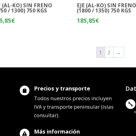
E (AL-KO) SIN FRENO
EJE (AL-KO) SIN FREN
750 / 1300) 750 KGS
(1800 / 1350) 750 KGS
5,85
€
185,85
€
1
2
→
Dat
Precios y transporte

Todos nuestros precios incluyen

IVA y transporte peninsular (islas
consultar).
Más información
