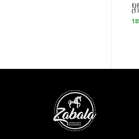
EJ
(1
18