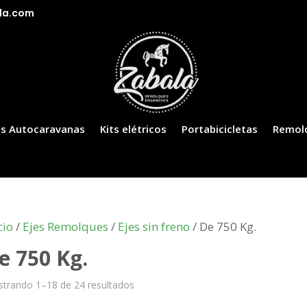
la.com
s Autocaravanas
Kits elétricos
Portabicicletas
Remol
cio
/
Ejes Remolques
/
Ejes sin freno
/ De 750 Kg.
e 750 Kg.
trando 1–18 de 24 resultados