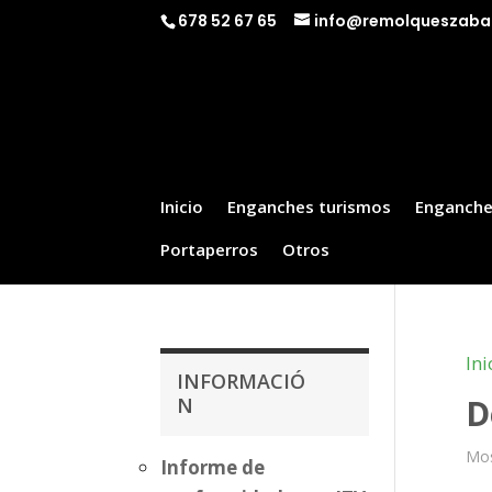
678 52 67 65
info@remolqueszaba
Inicio
Enganches turismos
Enganche
Portaperros
Otros
Ini
INFORMACIÓ
D
N
Mos
Informe de