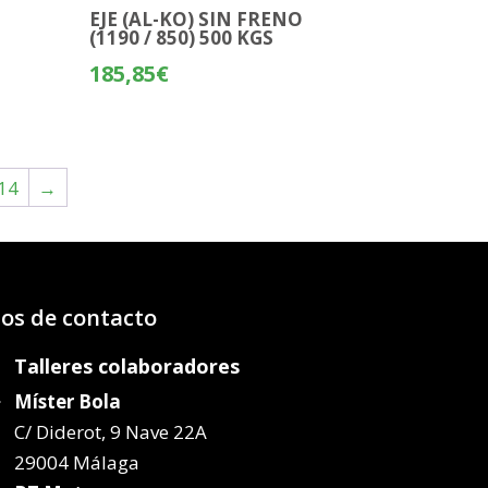
O
EJE (AL-KO) SIN FRENO
(1190 / 850) 500 KGS
185,85
€
14
→
os de contacto
Talleres colaboradores
Míster Bola
C/ Diderot, 9 Nave 22A
29004 Málaga