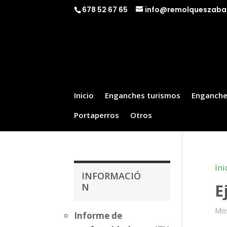
678 52 67 65
info@remolqueszaba
Inicio
Enganches turismos
Enganche
Portaperros
Otros
Ini
INFORMACIÓ
E
N
Mos
Informe de