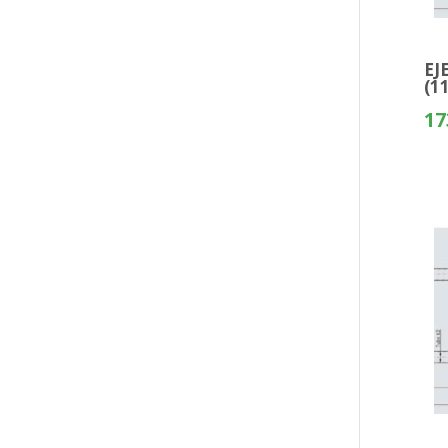
EJ
(1
17