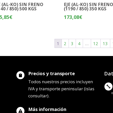
E (AL-KO) SIN FRENO
EJE (AL-KO) SIN FREN
140 / 850) 500 KGS
(1190 / 850) 350 KGS
5,85
€
173,08
€
1
2
3
4
…
12
13
Dat
Precios y transporte

Todos nuestros precios incluyen

IVA y transporte peninsular (islas
consultar).
Más información
