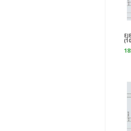
EJ
(1
18