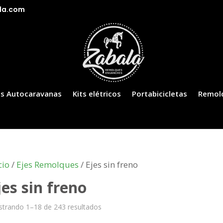
la.com
s Autocaravanas
Kits elétricos
Portabicicletas
Remol
cio
/
Ejes Remolques
/ Ejes sin freno
jes sin freno
trando 1–18 de 243 resultados