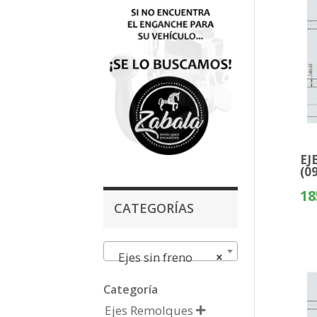
EJ
(0
18
CATEGORÍAS
Ejes sin freno
×
Categoría
Ejes Remolques
