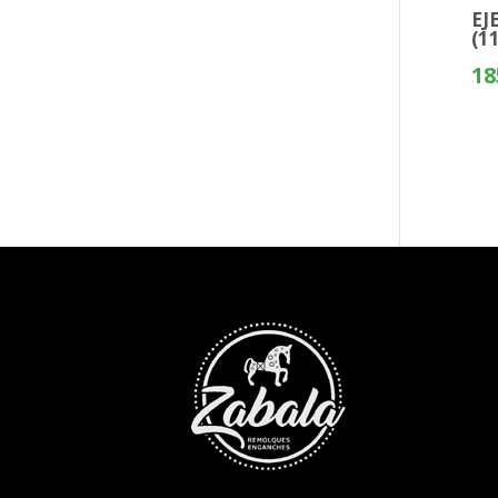
EJ
(1
18