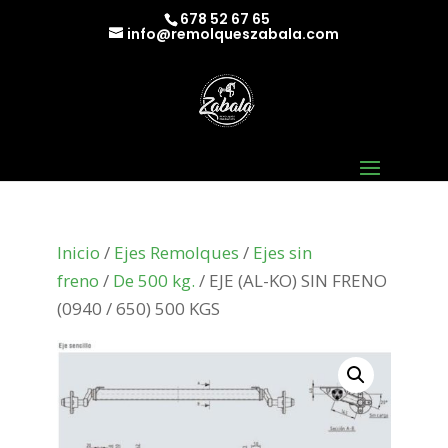
678 52 67 65
info@remolqueszabala.com
Inicio
/
Ejes Remolques
/
Ejes sin
freno
/
De 500 kg.
/ EJE (AL-KO) SIN FRENO
(0940 / 650) 500 KGS