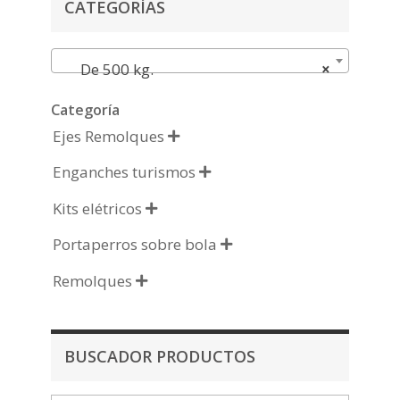
CATEGORÍAS
De 500 kg.
×
Categoría
Ejes Remolques

Enganches turismos

Kits elétricos

Portaperros sobre bola

Remolques

BUSCADOR PRODUCTOS