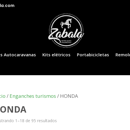
la.com
s Autocaravanas
Kits elétricos
Portabicicletas
Remol
cio
/
Enganches turismos
/ HONDA
ONDA
trando 1–18 de 95 resultados