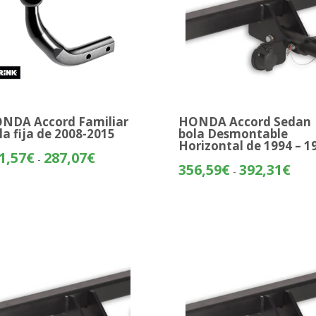
NDA Accord Familiar
HONDA Accord Sedan
la fija de 2008-2015
bola Desmontable
Horizontal de 1994 – 1
Rango
1,57
€
287,07
€
-
Rang
356,59
€
392,31
€
de
-
de
precios:
preci
desde
desd
211,57€
356,
hasta
hasta
287,07€
392,