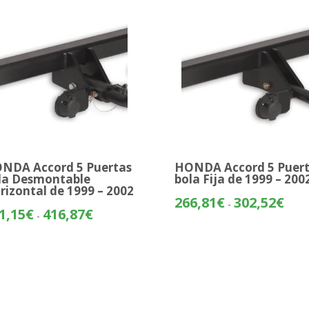
hasta
383,
498,16€
NDA Accord 5 Puertas
HONDA Accord 5 Puer
la Desmontable
bola Fija de 1999 – 200
rizontal de 1999 – 2002
Rang
266,81
€
302,52
€
-
Rango
1,15
€
416,87
€
de
-
de
preci
precios:
desd
desde
266,
381,15€
hasta
hasta
302,
416,87€