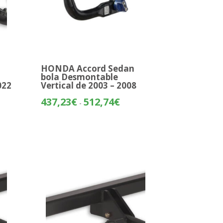
HONDA Accord Sedan
bola Desmontable
022
Vertical de 2003 – 2008
o
Rango
437,23
€
512,74
€
-
de
os:
precios:
e
desde
47€
437,23€
hasta
97€
512,74€