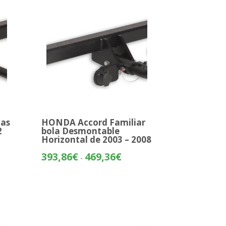
81€
287,07€
tas
HONDA Accord Familiar
2
bola Desmontable
Horizontal de 2003 – 2008
o
Rango
393,86
€
469,36
€
-
de
os:
precios:
e
desde
81€
393,86€
hasta
52€
469,36€