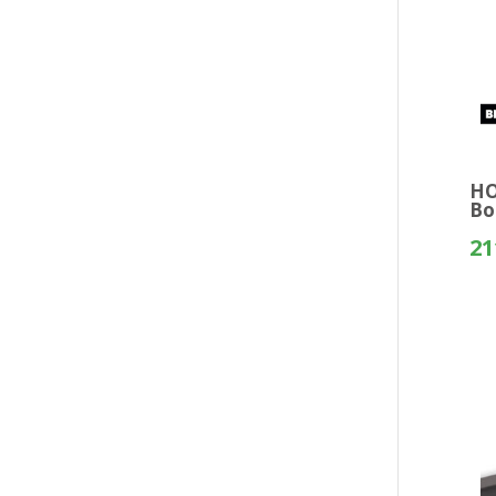
HO
Bo
21