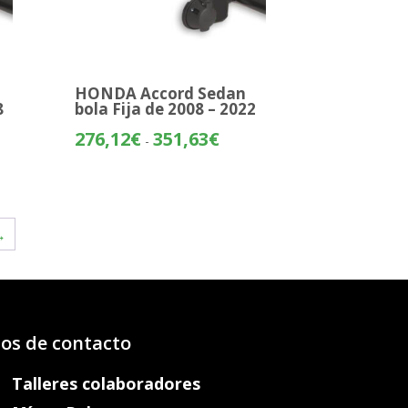
HONDA Accord Sedan
8
bola Fija de 2008 – 2022
o
Rango
276,12
€
351,63
€
-
de
os:
precios:
e
desde
43€
276,12€
→
hasta
93€
351,63€
os de contacto
Talleres colaboradores