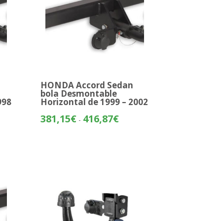
HONDA Accord Sedan
bola Desmontable
998
Horizontal de 1999 – 2002
o
Rango
381,15
€
416,87
€
-
de
os:
precios:
e
desde
59€
381,15€
hasta
31€
416,87€