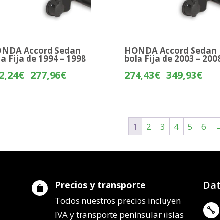
NDA Accord Sedan
HONDA Accord Sedan
la Fija de 1994 – 1998
bola Fija de 2003 – 200
Rango
Rang
2,24
€
277,96
€
274,43
€
349,93
€
-
-
de
de
precios:
preci
desde
desd
242,24€
274,
1
2
3
4
5
6
hasta
hasta
277,96€
349,
Dat
Precios y transporte

Todos nuestros precios incluyen

IVA y transporte peninsular (islas