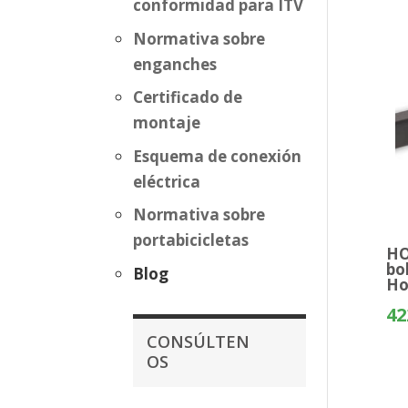
conformidad para ITV
Normativa sobre
enganches
Certificado de
montaje
Esquema de conexión
eléctrica
Normativa sobre
portabicicletas
HO
bo
Blog
Ho
42
CONSÚLTEN
OS