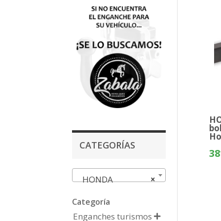
HO
bo
Ho
CATEGORÍAS
38
HONDA
×
Categoría
Enganches turismos
