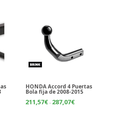
tas
HONDA Accord 4 Puertas
3
Bola fija de 2008-2015
o
Rango
211,57
€
287,07
€
-
de
os:
precios:
e
desde
31€
211,57€
hasta