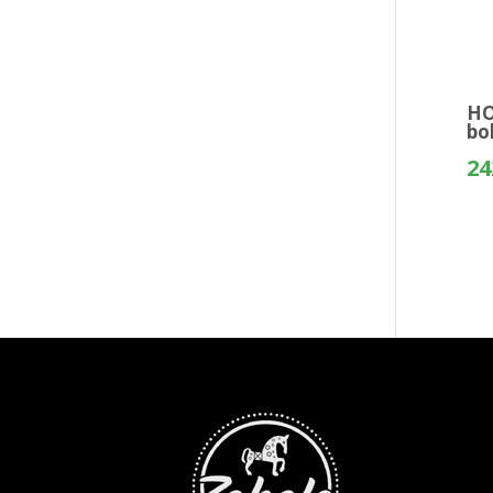
HO
bo
24