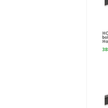
HO
bo
Ho
38