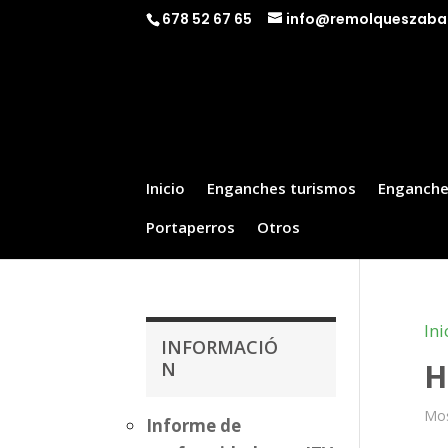
678 52 67 65
info@remolqueszaba
Inicio
Enganches turismos
Enganche
Portaperros
Otros
Ini
INFORMACIÓ
H
N
Mos
Informe de