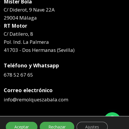
Míster Bola
C/ Diderot, 9 Nave 22A
29004 Málaga
RT Motor
C/ Datilero, 8
Pol. Ind. La Palmera
41703 - Dos Hermanas (Sevilla)
Teléfono y Whatsapp
678 52 67 65
Correo electrónico
info@remolqueszabala.com
Aceptar
Rechazar
Ajustes