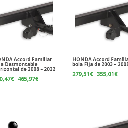
NDA Accord Familiar
HONDA Accord Famili
la Desmontable
bola Fija de 2003 – 200
rizontal de 2008 – 2022
Rang
279,51
€
355,01
€
-
Rango
0,47
€
465,97
€
de
-
de
preci
precios:
desd
desde
279,
390,47€
hasta
hasta
355,
465,97€