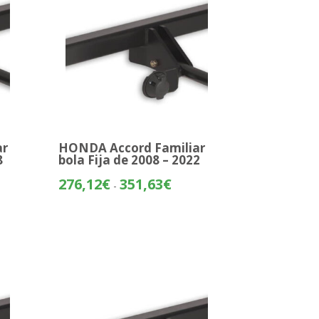
ar
HONDA Accord Familiar
8
bola Fija de 2008 – 2022
o
Rango
276,12
€
351,63
€
-
de
os:
precios:
e
desde
51€
276,12€
hasta
01€
351,63€