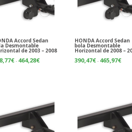
NDA Accord Sedan
HONDA Accord Sedan
la Desmontable
bola Desmontable
rizontal de 2003 – 2008
Horizontal de 2008 – 2
Rango
Rang
8,77
€
464,28
€
390,47
€
465,97
€
-
-
de
de
precios:
preci
desde
desd
388,77€
390,
hasta
hasta
464,28€
465,