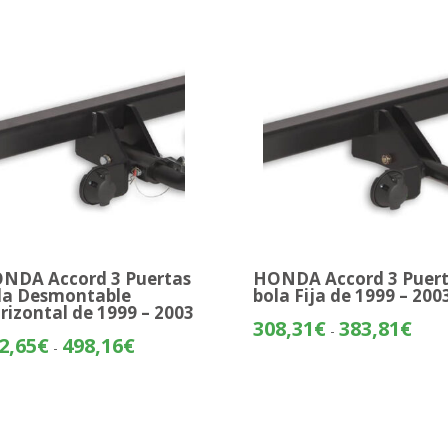
NDA Accord 3 Puertas
HONDA Accord 3 Puer
la Desmontable
bola Fija de 1999 – 200
rizontal de 1999 – 2003
Rang
308,31
€
383,81
€
-
Rango
2,65
€
498,16
€
de
-
de
preci
precios:
desd
desde
308,
422,65€
hasta