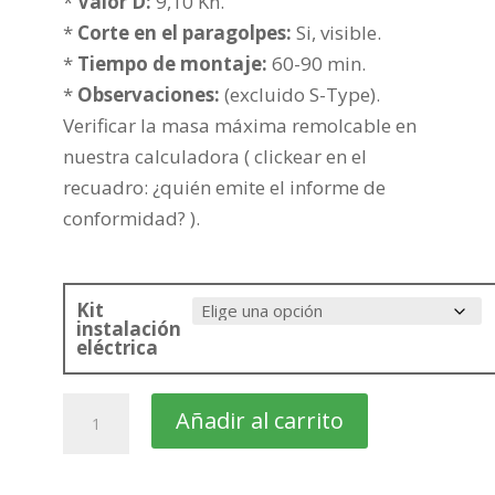
hasta
*
Valor D:
9,10 Kn.
287,07€
*
Corte en el paragolpes:
Si, visible.
*
Tiempo de montaje:
60-90 min.
*
Observaciones:
(excluido S-Type).
Verificar la masa máxima remolcable en
nuestra calculadora ( clickear en el
recuadro: ¿quién emite el informe de
conformidad? ).
Kit
instalación
eléctrica
HONDA
Añadir al carrito
Accord
Familiar