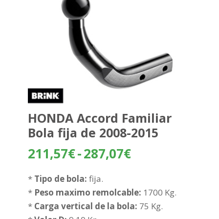
HONDA Accord Familiar
Bola fija de 2008-2015
Rango
211,57
€
-
287,07
€
de
precios:
*
Tipo de bola:
fija.
desde
*
Peso maximo remolcable:
1700 Kg.
211,57€
*
Carga vertical de la bola:
75 Kg.