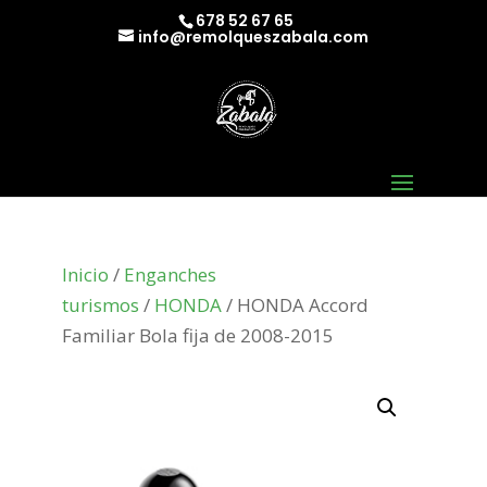
678 52 67 65
info@remolqueszabala.com
Inicio
/
Enganches
turismos
/
HONDA
/ HONDA Accord
Familiar Bola fija de 2008-2015