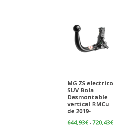
MG ZS electrico
SUV Bola
Desmontable
vertical RMCu
de 2019-
Rango
644,93
€
720,43
€
-
de