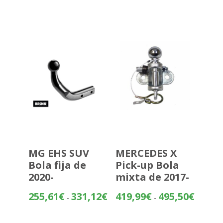
precios:
desde
644,93€
hasta
720,43€
MG EHS SUV
MERCEDES X
Bola fija de
Pick-up Bola
2020-
mixta de 2017-
Rango
Rango
255,61
€
331,12
€
419,99
€
495,50
€
-
-
de
de
precios:
precios: