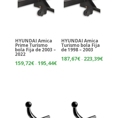
HYUNDAI Amica
HYUNDAI Amica
Prime Turismo
Turismo bola Fija
bola Fija de 2003 –
de 1998 – 2003
2022
Rango
187,67
€
223,39
€
-
Rango
159,72
€
195,44
€
de
-
de
precios:
precios:
desde
desde
187,67€
159,72€
hasta
hasta
223,39€
195,44€