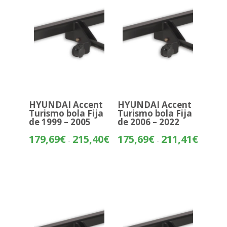
275,30€
HYUNDAI Accent
HYUNDAI Accent
Turismo bola Fija
Turismo bola Fija
de 1999 – 2005
de 2006 – 2022
Rango
Rango
179,69
€
215,40
€
175,69
€
211,41
€
-
-
de
de
precios:
precios:
desde
desde
179,69€
175,69€
hasta
hasta
215,40€
211,41€