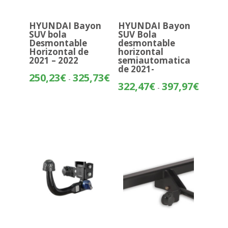
HYUNDAI Bayon
HYUNDAI Bayon
SUV bola
SUV Bola
Desmontable
desmontable
Horizontal de
horizontal
2021 – 2022
semiautomatica
de 2021-
Rango
250,23
€
325,73
€
-
Rango
322,47
€
397,97
€
de
-
de
precios:
precios:
desde
desde
250,23€
322,47€
hasta
hasta
325,73€
397,97€