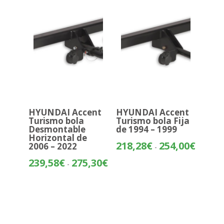
hasta
315,23€
HYUNDAI Accent
HYUNDAI Accent
Turismo bola
Turismo bola Fija
Desmontable
de 1994 – 1999
Horizontal de
Rango
218,28
€
254,00
€
2006 – 2022
-
de
Rango
239,58
€
275,30
€
-
precios:
de
desde
precios:
218,28€
desde
hasta
239,58€
254,00€
hasta