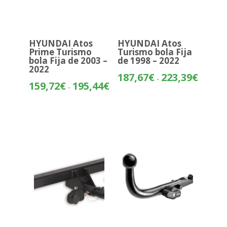
HYUNDAI Atos
HYUNDAI Atos
Prime Turismo
Turismo bola Fija
bola Fija de 2003 –
de 1998 – 2022
2022
Rango
187,67
€
223,39
€
-
Rango
159,72
€
195,44
€
de
-
de
precios:
precios:
desde
desde
187,67€
159,72€
hasta
hasta
223,39€
195,44€