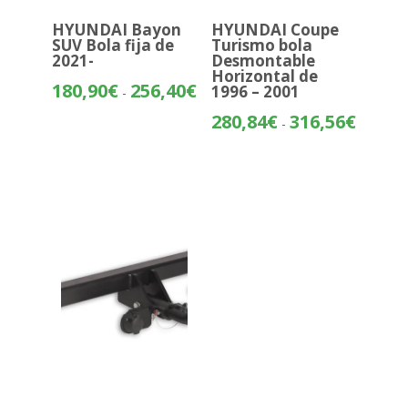
HYUNDAI Bayon
HYUNDAI Coupe
SUV Bola fija de
Turismo bola
2021-
Desmontable
Horizontal de
Rango
180,90
€
256,40
€
1996 – 2001
-
de
Rango
280,84
€
316,56
€
-
precios:
de
desde
precios:
180,90€
desde
hasta
280,84€
256,40€
hasta
316,56€