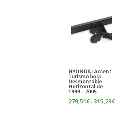
HYUNDAI Accent
Turismo bola
Desmontable
Horizontal de
1999 – 2005
Rango
279,51
€
315,23
€
-
de
precios:
desde
279,51€