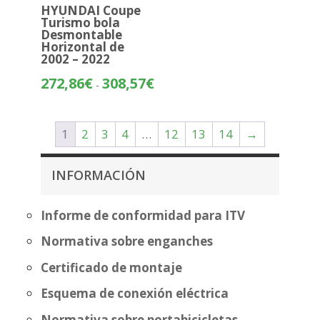
HYUNDAI Coupe
Turismo bola
Desmontable
Horizontal de
2002 – 2022
Rango
272,86
€
308,57
€
-
de
precios:
desde
1
2
3
4
…
12
13
14
→
272,86€
hasta
INFORMACIÓN
308,57€
Informe de conformidad para ITV
Normativa sobre enganches
Certificado de montaje
Esquema de conexión eléctrica
Normativa sobre portabicicletas