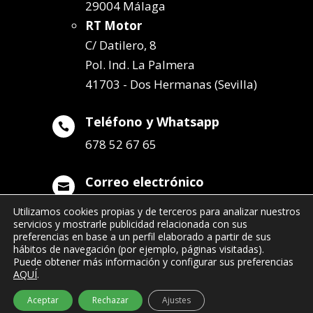
29004 Málaga
RT Motor
C/ Datilero, 8
Pol. Ind. La Palmera
41703 - Dos Hermanas (Sevilla)
Teléfono y Whatsapp

678 52 67 65
Correo electrónico

info@remolqueszabala.com
Utilizamos cookies propias y de terceros para analizar nuestros
servicios y mostrarle publicidad relacionada con sus
preferencias en base a un perfil elaborado a partir de sus
hábitos de navegación (por ejemplo, páginas visitadas).
Puede obtener más información y configurar sus preferencias
AQUÍ
.
©2022 Remolques Zabala
| 678 52 67 65
Aceptar
Rechazar
Ajustes
- info@remolqueszabala.com