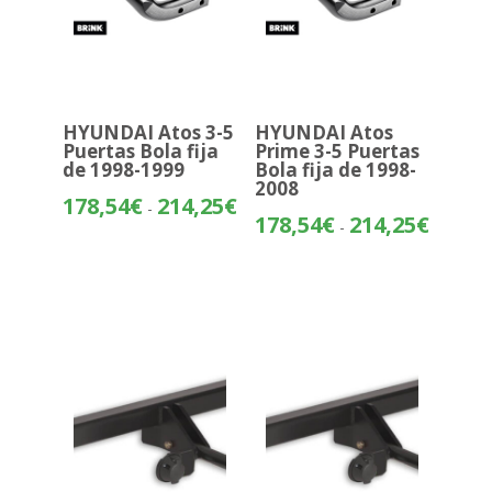
HYUNDAI Atos 3-5
HYUNDAI Atos
Puertas Bola fija
Prime 3-5 Puertas
de 1998-1999
Bola fija de 1998-
2008
Rango
178,54
€
214,25
€
-
Rango
178,54
€
214,25
€
de
-
de
precios:
precios:
desde
desde
178,54€
178,54€
hasta
hasta
214,25€
214,25€