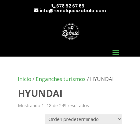
678 52 67 65
info@remolqueszabala.com
Inicio
/
Enganches turismos
/ HYUNDAI
HYUNDAI
Mostrando 1–18 de 249 resultados