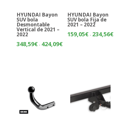
HYUNDAI Bayon
HYUNDAI Bayon
SUV bola
SUV bola Fija de
Desmontable
2021 – 2022
Vertical de 2021 –
Rango
159,05
€
234,56
€
2022
-
de
Rango
348,59
€
424,09
€
-
precios:
de
desde
precios:
159,05€
desde
hasta
348,59€
234,56€
hasta
424,09€