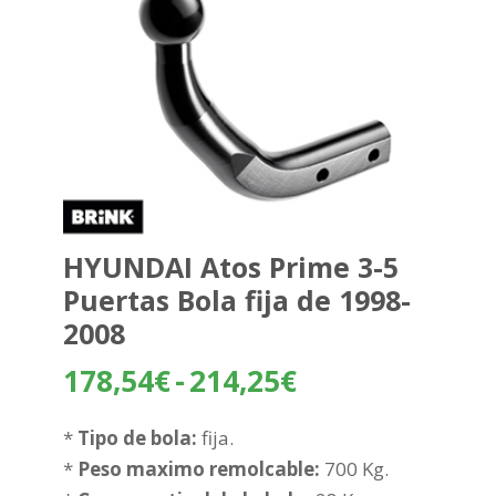
HYUNDAI Atos Prime 3-5
Puertas Bola fija de 1998-
2008
Rango
178,54
€
-
214,25
€
de
precios:
*
Tipo de bola:
fija.
desde
*
Peso maximo remolcable:
700 Kg.