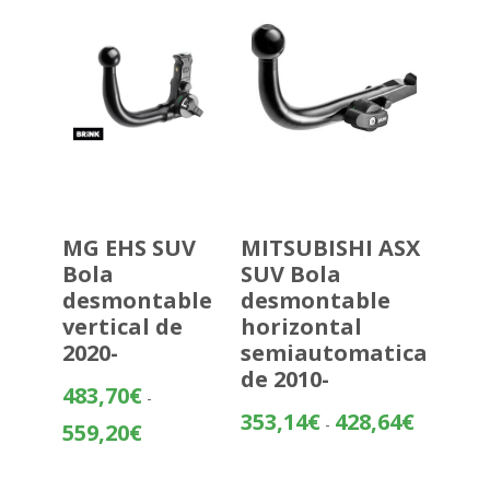
hasta
435,72€
MG EHS SUV
MITSUBISHI ASX
Bola
SUV Bola
desmontable
desmontable
vertical de
horizontal
2020-
semiautomatica
de 2010-
483,70
€
-
Rango
353,14
€
428,64
€
-
Rango
559,20
€
de
de
precios:
precios: