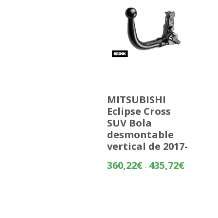
MITSUBISHI
Eclipse Cross
SUV Bola
desmontable
vertical de 2017-
Rango
360,22
€
435,72
€
-
de
precios:
desde
360,22€