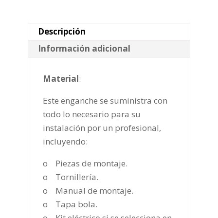
Bola
fija
de
Descripción
1998-
Información adicional
2008
cantidad
Material
:
Este enganche se suministra con
todo lo necesario para su
instalación por un profesional,
incluyendo:
o Piezas de montaje.
o Tornillería.
o Manual de montaje.
o Tapa bola.
o Kit eléctrico si se selecciona en