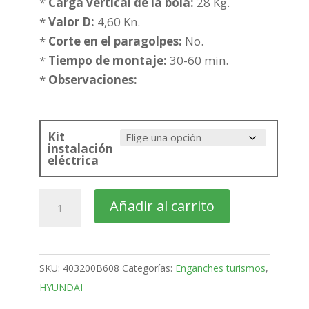
178,54€
*
Carga vertical de la bola:
28 Kg.
hasta
*
Valor D:
4,60 Kn.
214,25€
*
Corte en el paragolpes:
No.
*
Tiempo de montaje:
30-60 min.
*
Observaciones:
Kit
instalación
eléctrica
HYUNDAI
Añadir al carrito
Atos
Prime
3-
SKU:
403200B608
Categorías:
Enganches turismos
,
5
HYUNDAI
Puertas