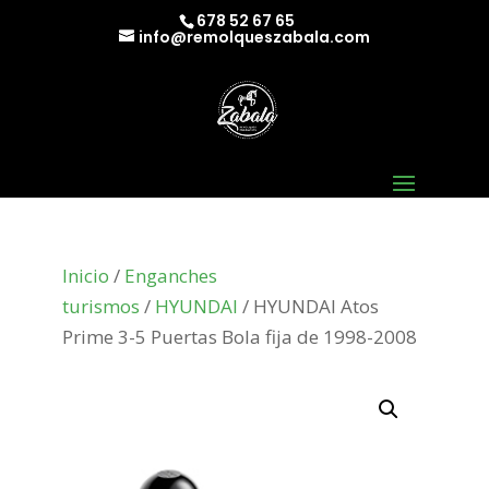
678 52 67 65
info@remolqueszabala.com
Inicio
/
Enganches
turismos
/
HYUNDAI
/ HYUNDAI Atos
Prime 3-5 Puertas Bola fija de 1998-2008