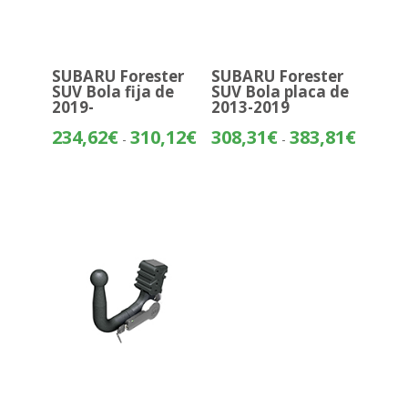
SUBARU Forester
SUBARU Forester
SUV Bola fija de
SUV Bola placa de
2019-
2013-2019
Rango
Rango
234,62
€
310,12
€
308,31
€
383,81
€
-
-
de
de
precios:
precios:
desde
desde
234,62€
308,31€
hasta
hasta
310,12€
383,81€