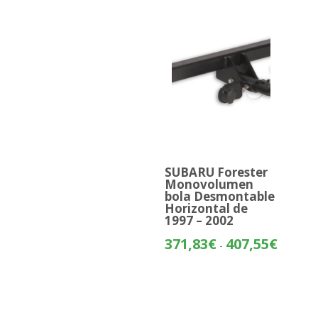
SUBARU Forester
Monovolumen
bola Desmontable
Horizontal de
1997 – 2002
Rango
371,83
€
407,55
€
-
de
precios:
desde
371,83€