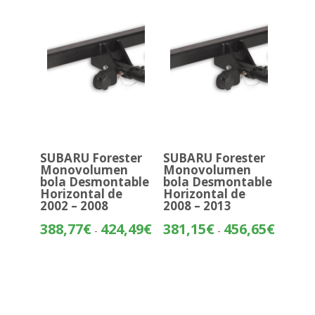
hasta
407,55€
SUBARU Forester
SUBARU Forester
Monovolumen
Monovolumen
bola Desmontable
bola Desmontable
Horizontal de
Horizontal de
2002 – 2008
2008 – 2013
Rango
Rango
388,77
€
424,49
€
381,15
€
456,65
€
-
-
de
de
precios:
precios:
desde
desde
388,77€
381,15€
hasta
hasta