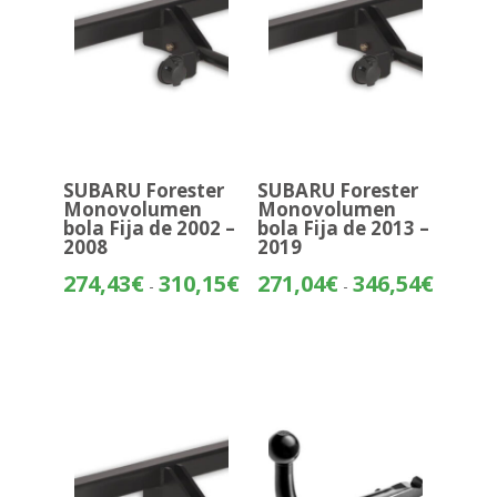
SUBARU Forester
SUBARU Forester
Monovolumen
Monovolumen
bola Fija de 2002 –
bola Fija de 2013 –
2008
2019
Rango
Rango
274,43
€
310,15
€
271,04
€
346,54
€
-
-
de
de
precios:
precios:
desde
desde
274,43€
271,04€
hasta
hasta
310,15€
346,54€