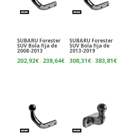
SUBARU Forester
SUBARU Forester
SUV Bola fija de
SUV Bola fija de
2008-2013
2013-2019
Rango
Rango
202,92
€
238,64
€
308,31
€
383,81
€
-
-
de
de
precios:
precios:
desde
desde
202,92€
308,31€
hasta
hasta
238,64€
383,81€