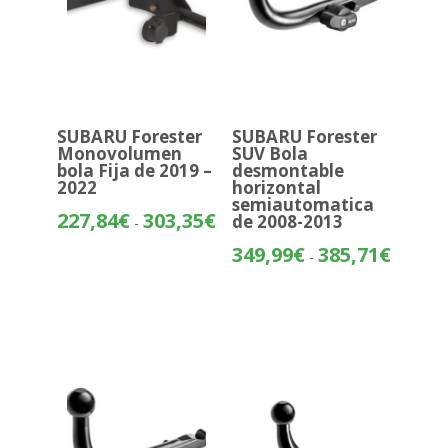
SUBARU Forester
SUBARU Forester
Monovolumen
SUV Bola
bola Fija de 2019 –
desmontable
2022
horizontal
semiautomatica
Rango
227,84
€
303,35
€
de 2008-2013
-
de
Rango
349,99
€
385,71
€
-
precios:
de
desde
precios:
227,84€
desde
hasta
349,99€
303,35€
hasta
385,71€