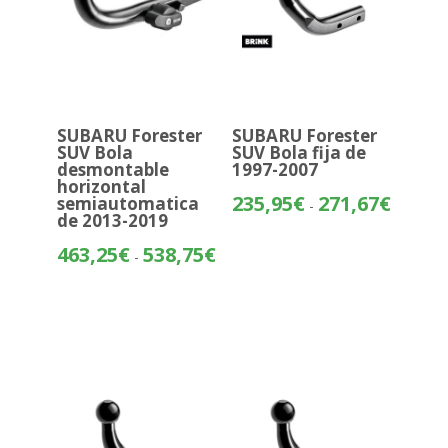
SUBARU Forester
SUBARU Forester
SUV Bola
SUV Bola fija de
desmontable
1997-2007
horizontal
Rango
235,95
€
271,67
€
semiautomatica
-
de 2013-2019
de
precios:
Rango
463,25
€
538,75
€
-
desde
de
235,95€
precios:
hasta
desde
271,67€
463,25€
hasta
538,75€