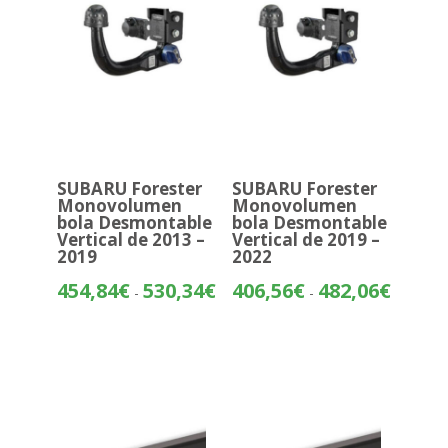
SUBARU Forester
SUBARU Forester
Monovolumen
Monovolumen
bola Desmontable
bola Desmontable
Vertical de 2013 –
Vertical de 2019 –
2019
2022
Rango
Rango
454,84
€
530,34
€
406,56
€
482,06
€
-
-
de
de
precios:
precios:
desde
desde
454,84€
406,56€
hasta
hasta
530,34€
482,06€