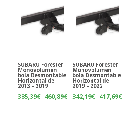
424,49€
456,65€
SUBARU Forester
SUBARU Forester
Monovolumen
Monovolumen
bola Desmontable
bola Desmontable
Horizontal de
Horizontal de
2013 – 2019
2019 – 2022
Rango
Rango
385,39
€
460,89
€
342,19
€
417,69
€
-
-
de
de
precios:
precios:
desde
desde
385,39€
342,19€
hasta
hasta
460,89€
417,69€