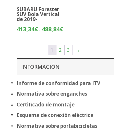
SUBARU Forester
SUV Bola Vertical
de 2019-
Rango
413,34
€
488,84
€
-
de
precios:
desde
1
2
3
→
413,34€
hasta
INFORMACIÓN
488,84€
Informe de conformidad para ITV
Normativa sobre enganches
Certificado de montaje
Esquema de conexión eléctrica
Normativa sobre portabicicletas