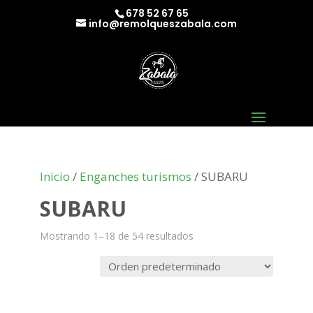
678 52 67 65
info@remolqueszabala.com
Inicio
/
Enganches turismos
/ SUBARU
SUBARU
Mostrando 1–18 de 54 resultados