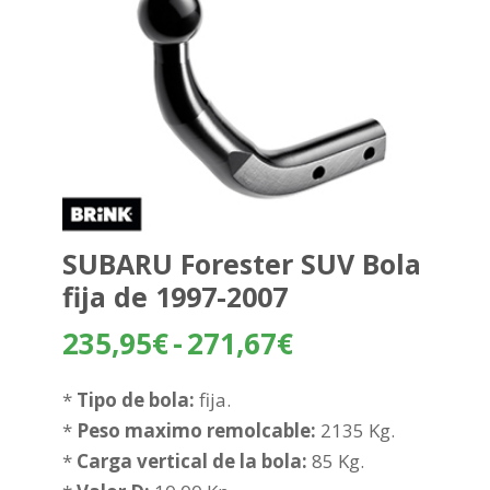
SUBARU Forester SUV Bola
fija de 1997-2007
Rango
235,95
€
-
271,67
€
de
precios:
*
Tipo de bola:
fija.
desde
*
Peso maximo remolcable:
2135 Kg.
235,95€
*
Carga vertical de la bola:
85 Kg.