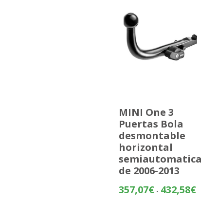
MINI One 3
Puertas Bola
desmontable
horizontal
semiautomatica
de 2006-2013
Rango
357,07
€
432,58
€
-
de
precios