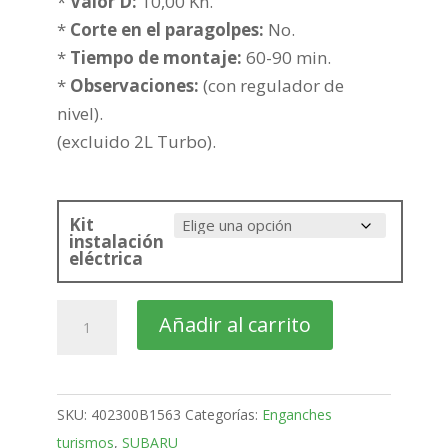
hasta
*
Valor D:
10,00 Kn.
271,67€
*
Corte en el paragolpes:
No.
*
Tiempo de montaje:
60-90 min.
*
Observaciones:
(con regulador de
nivel).
(excluido 2L Turbo).
Kit
instalación
eléctrica
SUBARU
Añadir al carrito
Forester
SUV
Bola
SKU:
402300B1563
Categorías:
Enganches
fija
turismos
,
SUBARU