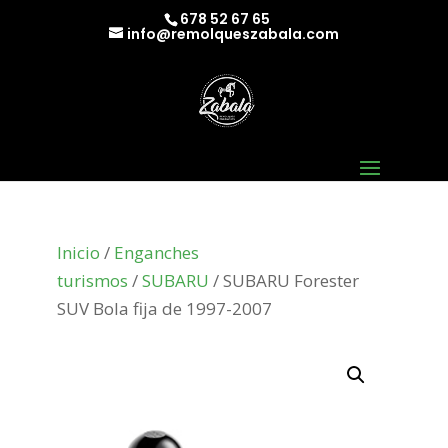
678 52 67 65
info@remolqueszabala.com
Inicio
/
Enganches
turismos
/
SUBARU
/ SUBARU Forester
SUV Bola fija de 1997-2007