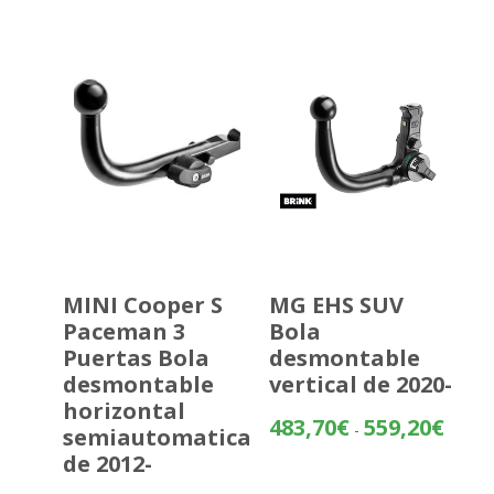
desde
357,07
hasta
432,58
MINI Cooper S
MG EHS SUV
Paceman 3
Bola
Puertas Bola
desmontable
desmontable
vertical de 2020-
horizontal
Rango
483,70
€
559,20
€
-
semiautomatica
de
de 2012-
precios