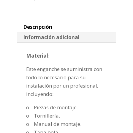
de
1997-
2007
cantidad
Descripción
Información adicional
Material
:
Este enganche se suministra con
todo lo necesario para su
instalación por un profesional,
incluyendo:
o Piezas de montaje.
o Tornillería.
o Manual de montaje.
o Tapa bola.