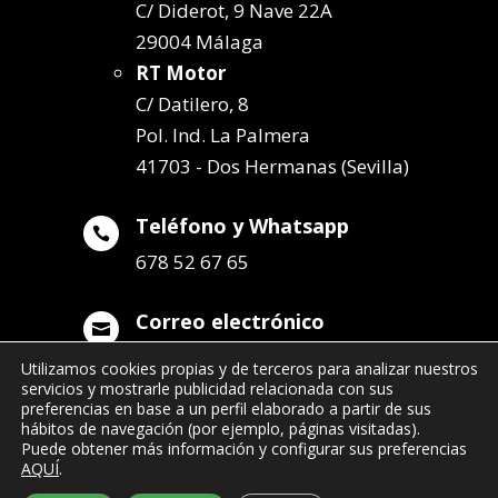
C/ Diderot, 9 Nave 22A
29004 Málaga
RT Motor
C/ Datilero, 8
Pol. Ind. La Palmera
41703 - Dos Hermanas (Sevilla)
Teléfono y Whatsapp

678 52 67 65
Correo electrónico

info@remolqueszabala.com
Utilizamos cookies propias y de terceros para analizar nuestros
servicios y mostrarle publicidad relacionada con sus
preferencias en base a un perfil elaborado a partir de sus
hábitos de navegación (por ejemplo, páginas visitadas).
Puede obtener más información y configurar sus preferencias
AQUÍ
.
©2022 Remolques Zabala
| 678 52 67 65