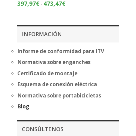
desde
Rango
397,97
€
473,47
€
-
483,70
de
hasta
precios:
559,20
desde
397,97€
INFORMACIÓN
hasta
473,47€
Informe de conformidad para ITV
Normativa sobre enganches
Certificado de montaje
Esquema de conexión eléctrica
Normativa sobre portabicicletas
Blog
CONSÚLTENOS