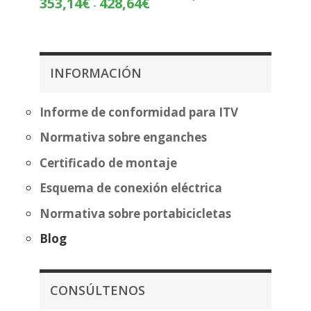
353,14
€
428,64
€
-
de
de
precios:
precios:
desde
desde
404,87€
353,14€
hasta
INFORMACIÓN
hasta
480,37€
428,64€
Informe de conformidad para ITV
Normativa sobre enganches
Certificado de montaje
Esquema de conexión eléctrica
Normativa sobre portabicicletas
Blog
CONSÚLTENOS