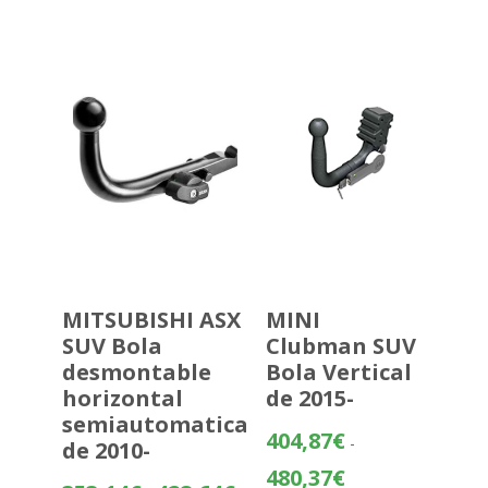
precios:
desde
195,84€
hasta
271,34€
MITSUBISHI ASX
MINI
SUV Bola
Clubman SUV
desmontable
Bola Vertical
horizontal
de 2015-
semiautomatica
404,87
€
-
de 2010-
Rango
480,37
€
Rango