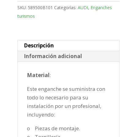
Puertas
SKU:
589500B101
Categorías:
AUDI
,
Enganches
Bola
turismos
desmontable
vertical
de
2010-
Descripción
2018
Información adicional
cantidad
Material
:
Este enganche se suministra con
todo lo necesario para su
instalación por un profesional,
incluyendo:
o Piezas de montaje.
o Tornillería.