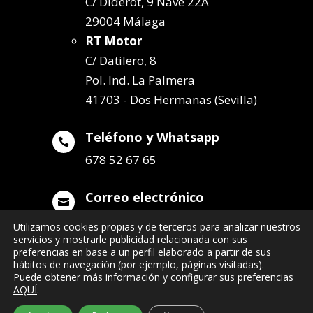
C/ Diderot, 9 Nave 22A
29004 Málaga
RT Motor
C/ Datilero, 8
Pol. Ind. La Palmera
41703 - Dos Hermanas (Sevilla)
Teléfono y Whatsapp

678 52 67 65
Correo electrónico

info@remolqueszabala.com
Utilizamos cookies propias y de terceros para analizar nuestros
servicios y mostrarle publicidad relacionada con sus
preferencias en base a un perfil elaborado a partir de sus
hábitos de navegación (por ejemplo, páginas visitadas).
Puede obtener más información y configurar sus preferencias
AQUÍ
.
©2022 Remolques Zabala
| 678 52 67 65