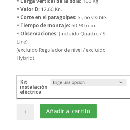
385,39€
*
Carga vertical de la bola:
100 Kg.
hasta
*
Valor D:
12,60 Kn.
460,89€
*
Corte en el paragolpes:
Si, no visible.
*
Tiempo de montaje:
60-90 min.
*
Observaciones:
(incluido Quattro / S-
Line).
(excluido Regulador de nivel / excluido
Hybrid).
Kit
instalación
eléctrica
AUDI
Añadir al carrito
A6
4