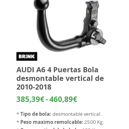
AUDI A6 4 Puertas Bola
desmontable vertical de
2010-2018
Rango
385,39
€
-
460,89
€
de
precios:
*
Tipo de bola:
desmontable vertical .
desde
*
Peso maximo remolcable:
2500 Kg.