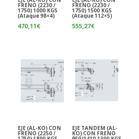
FRENO (2230 /
FRENO (2230 /
1750) 1000 KGS
1750) 1500 KGS
(Ataque 98×4)
(Ataque 112×5)
470,11
€
555,27
€
EJE (AL-KO) CON
EJE TANDEM (AL-
FRENO (2250 /
KO) CON FRENO
1750) 1800 KGS
950/1410 1300 KGS