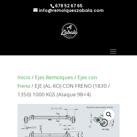
678 52 67 65
info@remolqueszabala.com
Inicio
/
Ejes Remolques
/
Ejes con
freno
/ EJE (AL-KO) CON FRENO (1830 /
1350) 1000 KGS (Ataque 98×4)