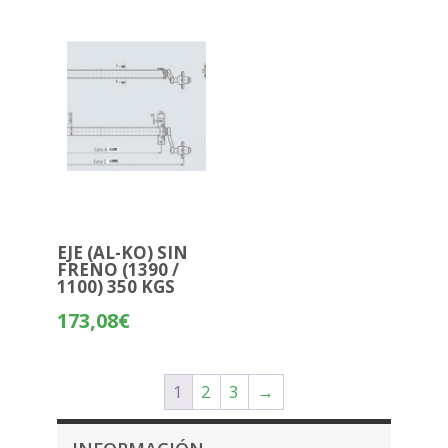
EJE (AL-KO) SIN
FRENO (1390 /
1100) 350 KGS
173,08
€
1
2
3
→