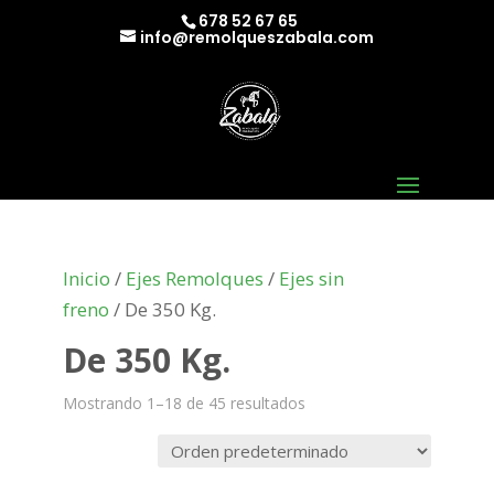
678 52 67 65
info@remolqueszabala.com
Inicio
/
Ejes Remolques
/
Ejes sin
freno
/ De 350 Kg.
De 350 Kg.
Mostrando 1–18 de 45 resultados