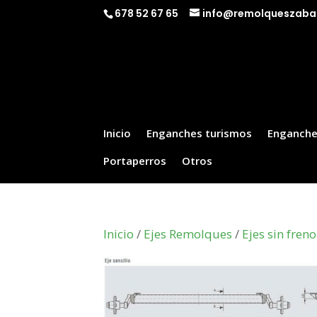
678 52 67 65
info@remolqueszaba
Inicio
Enganches turismos
Enganche
Portaperros
Otros
Inicio
/
Ejes Remolques
/
Ejes sin freno