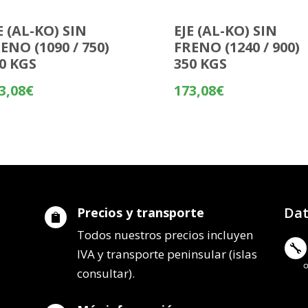
E (AL-KO) SIN
EJE (AL-KO) SIN
ENO (1090 / 750)
FRENO (1240 / 900)
0 KGS
350 KGS
3,08
€
173,08
€
Dat
Precios y transporte

Todos nuestros precios incluyen

IVA y transporte peninsular (islas
consultar).