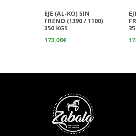
EJE (AL-KO) SIN
EJ
FRENO (1390 / 1100)
FR
350 KGS
35
173,08
€
17