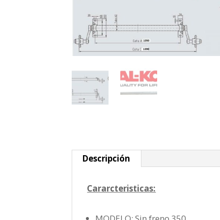
Descripción
Cararcteristicas:
MODELO: Sin freno 350