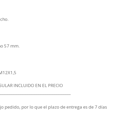
cho.
imo 57 mm.
 M12X1,5
SULAR INCLUIDO EN EL PRECIO
________________________________________
jo pedido, por lo que el plazo de entrega es de 7 días
.