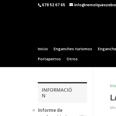
678 52 67 65
info@remolqueszaba
Inicio
Enganches turismos
Enganche
Portaperros
Otros
Ini
INFORMACIÓ
L
N
Mos
Informe de