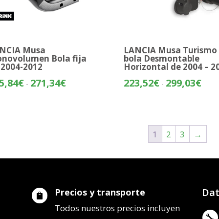
NCIA Musa
LANCIA Musa Turismo
novolumen Bola fija
bola Desmontable
 2004-2012
Horizontal de 2004 – 2
Rango
Rang
5,84
€
271,34
€
223,52
€
299,03
€
-
-
de
de
precios:
preci
desde
desd
195,84€
223,
1
2
3
→
hasta
hasta
271,34€
299,
Dat
Precios y transporte

Todos nuestros precios incluyen
