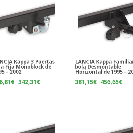
NCIA Kappa 3 Puertas
LANCIA Kappa Familia
la Fija Monoblock de
bola Desmontable
95 – 2002
Horizontal de 1995 – 2
Rango
Rang
6,81
€
342,31
€
381,15
€
456,65
€
-
-
de
de
precios:
preci
desde
desd
266,81€
381,
hasta
hasta
342,31€
456,