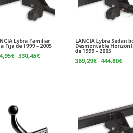
NCIA Lybra Familiar
LANCIA Lybra Sedan b
la Fija de 1999 – 2005
Desmontable Horizont
de 1999 – 2005
Rango
4,95
€
330,45
€
-
Rang
369,29
€
444,80
€
de
-
de
precios:
preci
desde
desd
254,95€
369,
hasta
hasta
330,45€
444,