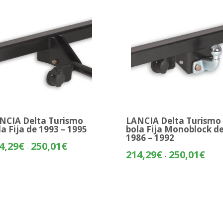
250,01€
261,
NCIA Delta Turismo
LANCIA Delta Turismo
la Fija de 1993 – 1995
bola Fija Monoblock d
1986 – 1992
Rango
4,29
€
250,01
€
-
Rang
214,29
€
250,01
€
de
-
de
precios:
preci
desde
desd
214,29€
214,
hasta
hasta
250,01€
250,