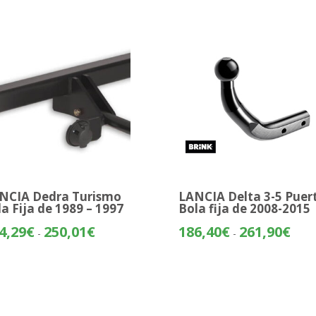
NCIA Dedra Turismo
LANCIA Delta 3-5 Puer
la Fija de 1989 – 1997
Bola fija de 2008-2015
Rango
Rang
4,29
€
250,01
€
186,40
€
261,90
€
-
-
de
de
precios:
preci
desde
desd
214,29€
186,
hasta
hasta