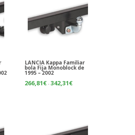
r
LANCIA Kappa Familiar
bola Fija Monoblock de
002
1995 – 2002
o
Rango
266,81
€
342,31
€
-
de
os:
precios:
e
desde
15€
266,81€
hasta
65€
342,31€