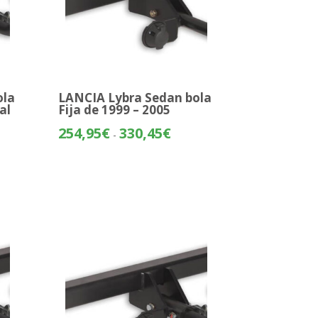
ola
LANCIA Lybra Sedan bola
al
Fija de 1999 – 2005
Rango
254,95
€
330,45
€
-
o
de
precios:
os:
desde
e
254,95€
29€
hasta
330,45€
80€