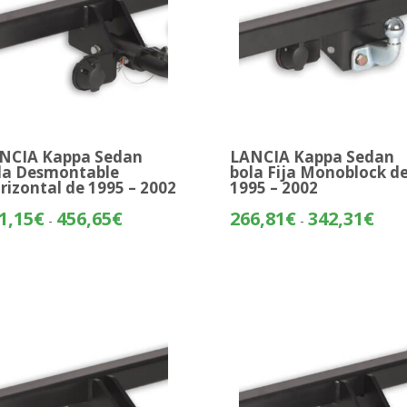
NCIA Kappa Sedan
LANCIA Kappa Sedan
la Desmontable
bola Fija Monoblock d
rizontal de 1995 – 2002
1995 – 2002
Rango
Rang
1,15
€
456,65
€
266,81
€
342,31
€
-
-
de
de
precios:
preci
desde
desd
381,15€
266,
hasta
hasta
456,65€
342,