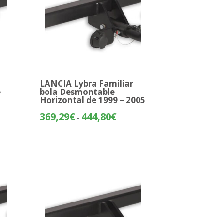
LANCIA Lybra Familiar
e
bola Desmontable
Horizontal de 1999 – 2005
o
Rango
369,29
€
444,80
€
-
de
os:
precios:
e
desde
81€
369,29€
hasta
31€
444,80€