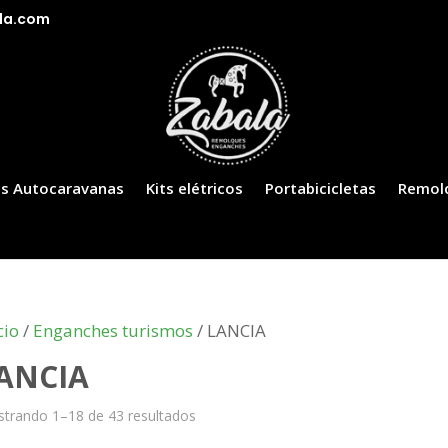
la.com
s Autocaravanas
Kits elétricos
Portabicicletas
Remol
cio
/
Enganches turismos
/ LANCIA
ANCIA
trando 1–18 de 43 resultados