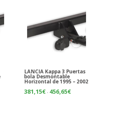
hasta
90€
430,40€
LANCIA Kappa 3 Puertas
e
bola Desmontable
Horizontal de 1995 – 2002
o
Rango
381,15
€
456,65
€
-
de
os:
precios:
e
desde
29€
381,15€
hasta
01€
456,65€