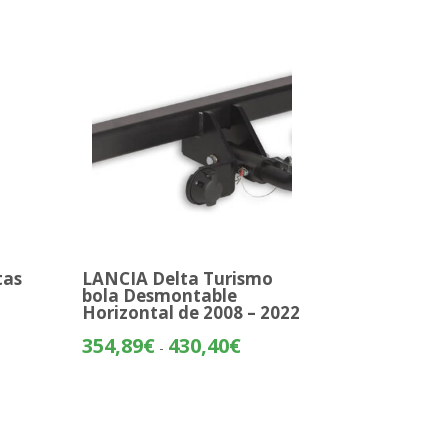
tas
LANCIA Delta Turismo
bola Desmontable
Horizontal de 2008 – 2022
o
Rango
354,89
€
430,40
€
-
de
os:
precios:
e
desde
40€
354,89€