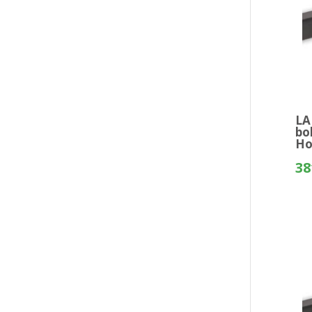
LA
bo
Ho
38