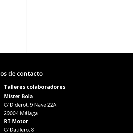
os:
e
70€
20€
os de contacto
Talleres colaboradores
Míster Bola
C/ Diderot, 9 Nave 22A
29004 Málaga
RT Motor
C/ Datilero, 8