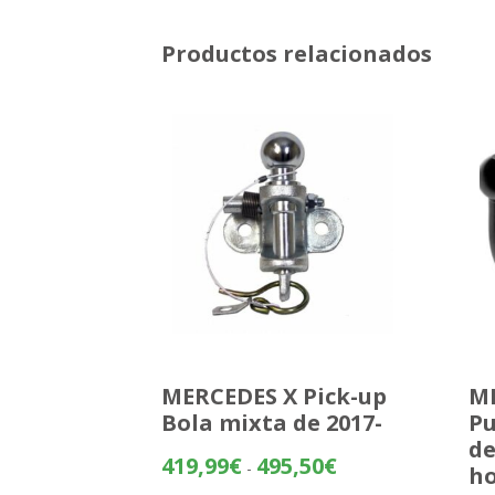
Productos relacionados
MERCEDES X Pick-up
MI
Bola mixta de 2017-
Pu
d
Rango
419,99
€
495,50
€
-
ho
de