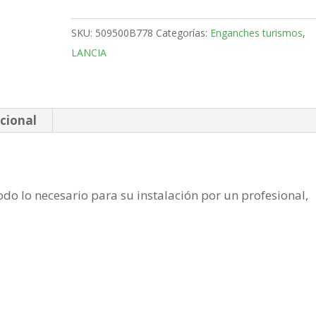
Monovolumen
Bola
SKU:
509500B778
Categorías:
Enganches turismos
,
fija
LANCIA
de
2004-
2012
cantidad
cional
do lo necesario para su instalación por un profesional,