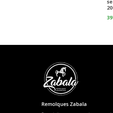
se
precios:
20
desde
419,99€
39
hasta
495,50€
Remolques Zabala