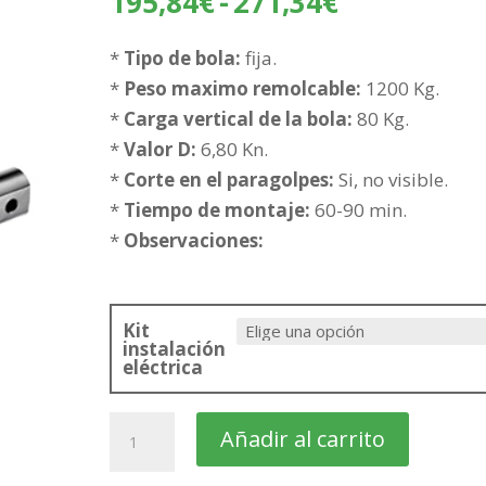
Rango
195,84
€
-
271,34
€
de
precios:
*
Tipo de bola:
fija.
desde
*
Peso maximo remolcable:
1200 Kg.
195,84€
*
Carga vertical de la bola:
80 Kg.
hasta
*
Valor D:
6,80 Kn.
271,34€
*
Corte en el paragolpes:
Si, no visible.
*
Tiempo de montaje:
60-90 min.
*
Observaciones:
Kit
instalación
eléctrica
LANCIA
Añadir al carrito
Musa