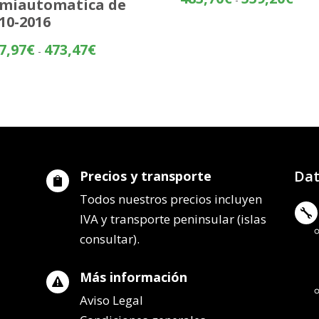
miautomatica de
de
10-2016
preci
desd
Rango
7,97
€
473,47
€
-
483,
de
hasta
precios:
559,
desde
397,97€
hasta
473,47€
Dat
Precios y transporte

Todos nuestros precios incluyen

IVA y transporte peninsular (islas
consultar).
Más información

Aviso Legal