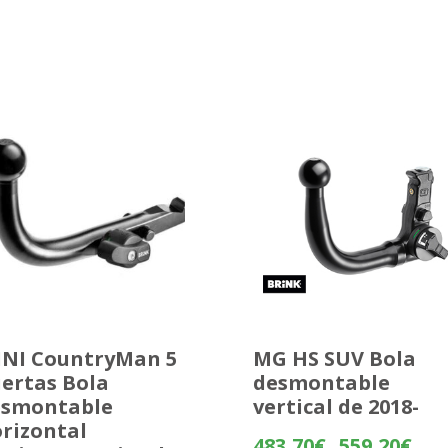
NI CountryMan 5
MG HS SUV Bola
ertas Bola
desmontable
esmontable
vertical de 2018-
rizontal
Rang
483,70
€
559,20
€
-