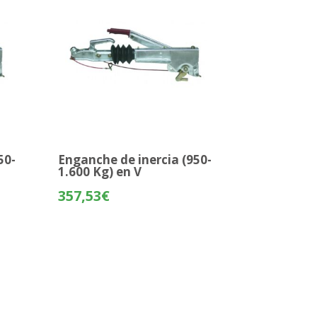
50-
Enganche de inercia (950-
1.600 Kg) en V
357,53
€