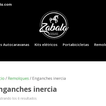
la.com
s Autocaravanas
Kits elétricos
Portabicicletas
Remol
cio
/
Remolques
/ Enganches inercia
nganches inercia
trando los 6 resultados