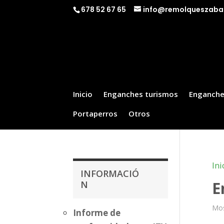
678 52 67 65
info@remolqueszaba
Inicio
Enganches turismos
Enganche
Portaperros
Otros
Ini
INFORMACIÓ
E
N
Mos
Informe de