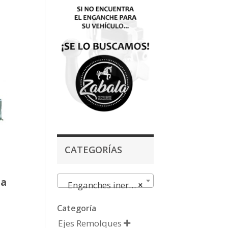
CATEGORÍAS
ia
Enganches inercia
×
Categoría
Ejes Remolques
