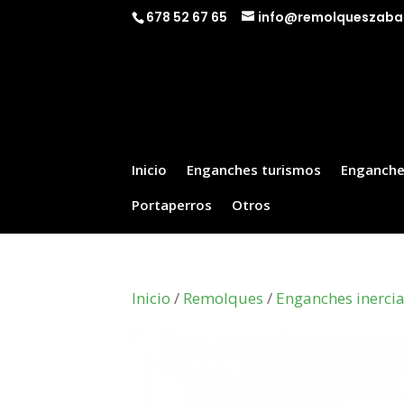
678 52 67 65
info@remolqueszaba
Inicio
Enganches turismos
Enganche
Portaperros
Otros
Inicio
/
Remolques
/
Enganches inerci