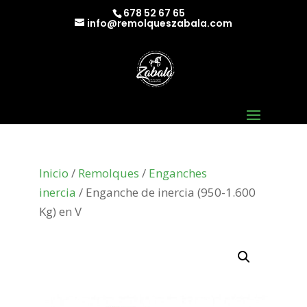
678 52 67 65
info@remolqueszabala.com
Inicio
/
Remolques
/
Enganches
inercia
/ Enganche de inercia (950-1.600
Kg) en V