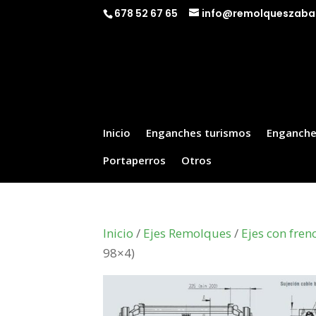
678 52 67 65
info@remolqueszaba
Inicio
Enganches turismos
Enganche
Portaperros
Otros
Inicio
/
Ejes Remolques
/
Ejes con fren
98×4)