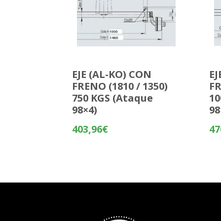
EJE (AL-KO) CON
EJ
FRENO (1810 / 1350)
FR
750 KGS (Ataque
10
98×4)
98
403,96
€
47