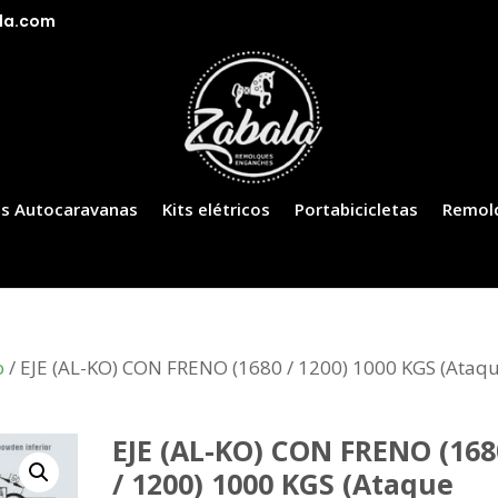
la.com
s Autocaravanas
Kits elétricos
Portabicicletas
Remol
o
/ EJE (AL-KO) CON FRENO (1680 / 1200) 1000 KGS (Ataq
EJE (AL-KO) CON FRENO (168
/ 1200) 1000 KGS (Ataque