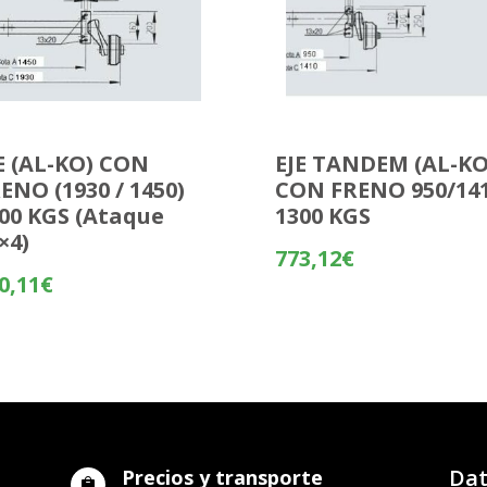
E (AL-KO) CON
EJE TANDEM (AL-KO
ENO (1930 / 1450)
CON FRENO 950/14
00 KGS (Ataque
1300 KGS
×4)
773,12
€
0,11
€
Dat
Precios y transporte
