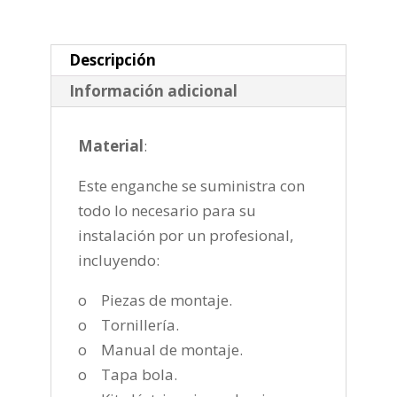
semiautomatica
de
2008-
Descripción
2013
Información adicional
cantidad
Material
:
Este enganche se suministra con
todo lo necesario para su
instalación por un profesional,
incluyendo:
o Piezas de montaje.
o Tornillería.
o Manual de montaje.
o Tapa bola.