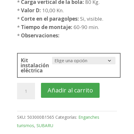
hasta
*
Carga vertical de la bola:
80 Kg.
385,71€
*
Valor D:
10,00 Kn.
*
Corte en el paragolpes:
Si, visible.
*
Tiempo de montaje:
60-90 min.
*
Observaciones:
Kit
instalación
eléctrica
SUBARU
Añadir al carrito
Forester
SUV
Bola
SKU:
503000B1565
Categorías:
Enganches
desmontable
turismos
,
SUBARU
horizontal