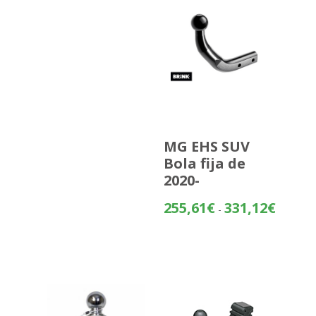
MG EHS SUV
Bola fija de
2020-
Rango
255,61
€
331,12
€
-
de
precios:
desde
255,61€
hasta
331,12€