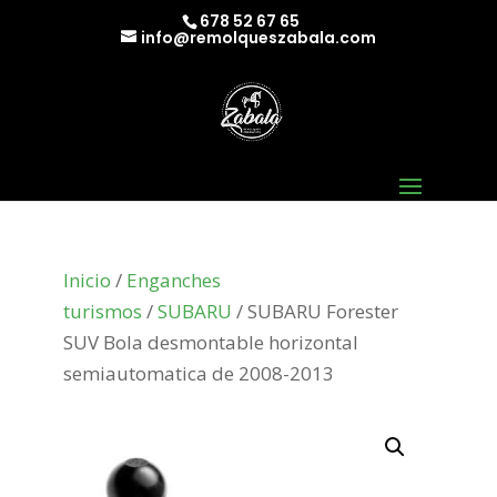
678 52 67 65
info@remolqueszabala.com
Inicio
/
Enganches
turismos
/
SUBARU
/ SUBARU Forester
SUV Bola desmontable horizontal
semiautomatica de 2008-2013