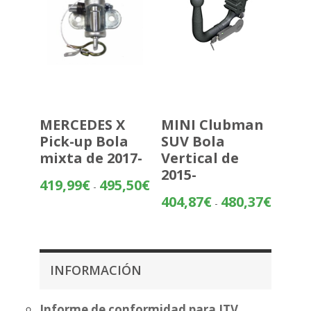
MERCEDES X
MINI Clubman
Pick-up Bola
SUV Bola
mixta de 2017-
Vertical de
2015-
Rango
419,99
€
495,50
€
-
de
Rango
404,87
€
480,37
€
-
precios:
de
desde
precios:
419,99€
desde
hasta
404,87€
INFORMACIÓN
495,50€
hasta
480,37€
Informe de conformidad para ITV