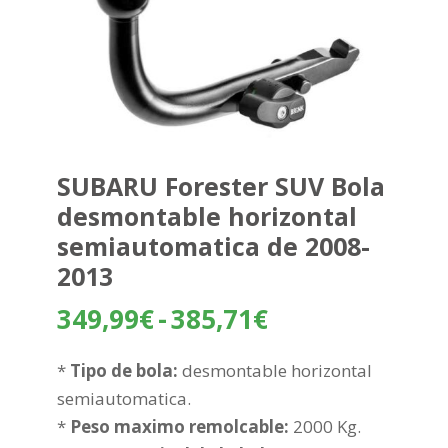
SUBARU Forester SUV Bola
desmontable horizontal
semiautomatica de 2008-
2013
Rango
349,99
€
-
385,71
€
de
precios:
*
Tipo de bola:
desmontable horizontal
desde
semiautomatica.
349,99€
*
Peso maximo remolcable:
2000 Kg.