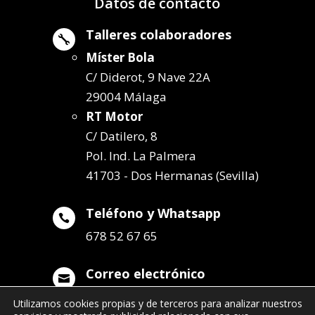
Datos de contacto
Talleres colaboradores

Míster Bola
C/ Diderot, 9 Nave 22A
29004 Málaga
RT Motor
C/ Datilero, 8
Pol. Ind. La Palmera
41703 - Dos Hermanas (Sevilla)
Teléfono y Whatsapp

678 52 67 65
Correo electrónico

info@remolqueszabala.com
Utilizamos cookies propias y de terceros para analizar nuestros