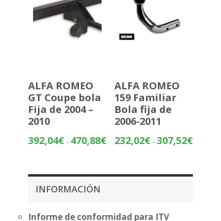
ALFA ROMEO
ALFA ROMEO
GT Coupe bola
159 Familiar
Fija de 2004 –
Bola fija de
2010
2006-2011
Rango
Rango
392,04
€
470,88
€
232,02
€
307,52
€
-
-
de
de
precios:
precios:
desde
desde
392,04€
232,02€
INFORMACIÓN
hasta
hasta
470,88€
307,52€
Informe de conformidad para ITV