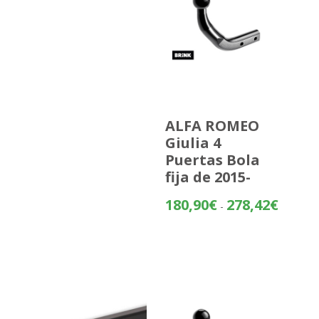
ALFA ROMEO
Giulia 4
Puertas Bola
fija de 2015-
Rango
180,90
€
278,42
€
-
de
precios:
desde
180,90€
hasta
278,42€