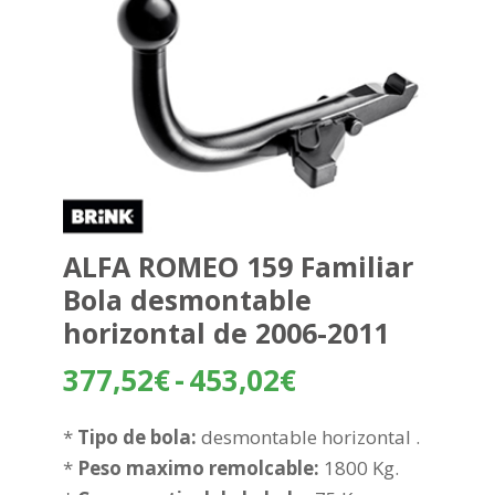
ALFA ROMEO 159 Familiar
Bola desmontable
horizontal de 2006-2011
Rango
377,52
€
-
453,02
€
de
precios:
*
Tipo de bola:
desmontable horizontal .
desde
*
Peso maximo remolcable:
1800 Kg.