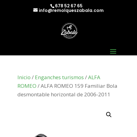
678 52 67 65
info@remolqueszabala.com
Inicio
/
Enganches turismos
/
ALFA
ROMEO
/ ALFA ROMEO 159 Familiar Bola
desmontable horizontal de 2006-2011