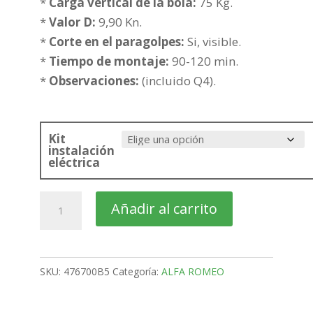
377,52€
*
Carga vertical de la bola:
75 Kg.
hasta
*
Valor D:
9,90 Kn.
453,02€
*
Corte en el paragolpes:
Si, visible.
*
Tiempo de montaje:
90-120 min.
*
Observaciones:
(incluido Q4).
Kit
instalación
eléctrica
ALFA
Añadir al carrito
ROMEO
159
Familiar
SKU:
476700B5
Categoría:
ALFA ROMEO
Bola
desmontable