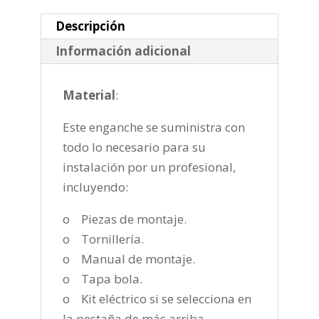
horizontal
de
Descripción
2006-
Información adicional
2011
cantidad
Material
:
Este enganche se suministra con
todo lo necesario para su
instalación por un profesional,
incluyendo:
o Piezas de montaje.
o Tornillería.
o Manual de montaje.
o Tapa bola.
o Kit eléctrico si se selecciona en
la pestaña de más arriba.