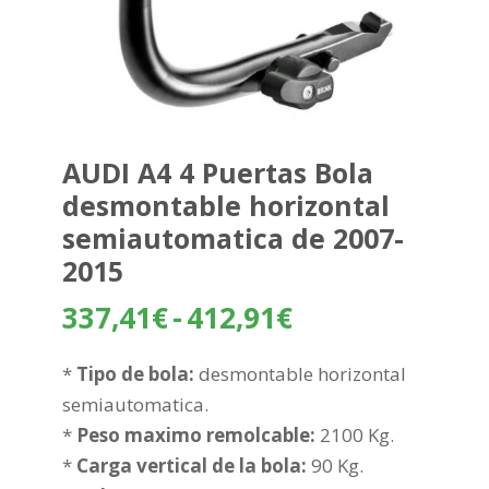
AUDI A4 4 Puertas Bola
desmontable horizontal
semiautomatica de 2007-
2015
Rango
337,41
€
-
412,91
€
de
precios:
*
Tipo de bola:
desmontable horizontal
desde
semiautomatica.
337,41€
*
Peso maximo remolcable:
2100 Kg.
hasta
*
Carga vertical de la bola:
90 Kg.