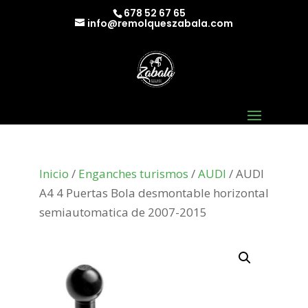
678 52 67 65
info@remolqueszabala.com
Inicio
/
Enganches turismos
/
AUDI
/ AUDI
A4 4 Puertas Bola desmontable horizontal
semiautomatica de 2007-2015