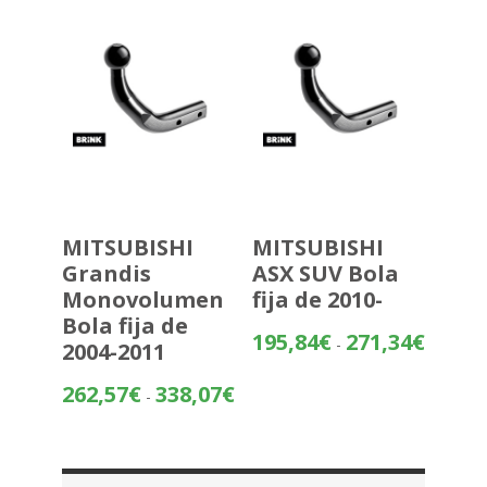
hasta
559,20€
MITSUBISHI
MITSUBISHI
Grandis
ASX SUV Bola
Monovolumen
fija de 2010-
Bola fija de
Rango
195,84
€
271,34
€
-
2004-2011
de
precios:
Rango
262,57
€
338,07
€
-
desde
de
195,84€
precios:
hasta
desde
271,34€