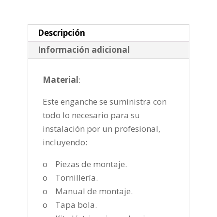
horizontal
semiautomatica
de
Descripción
2007-
Información adicional
2015
cantidad
Material
:
Este enganche se suministra con
todo lo necesario para su
instalación por un profesional,
incluyendo:
o Piezas de montaje.
o Tornillería.
o Manual de montaje.
o Tapa bola.