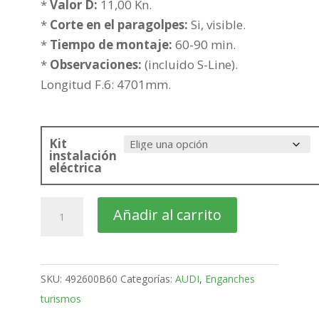
412,91€
*
Valor D:
11,00 Kn.
*
Corte en el paragolpes:
Si, visible.
*
Tiempo de montaje:
60-90 min.
*
Observaciones:
(incluido S-Line).
Longitud F.6: 4701mm.
Kit
instalación
eléctrica
AUDI
Añadir al carrito
A4
4
Puertas
SKU:
492600B60
Categorías:
AUDI
,
Enganches
Bola
turismos
desmontable