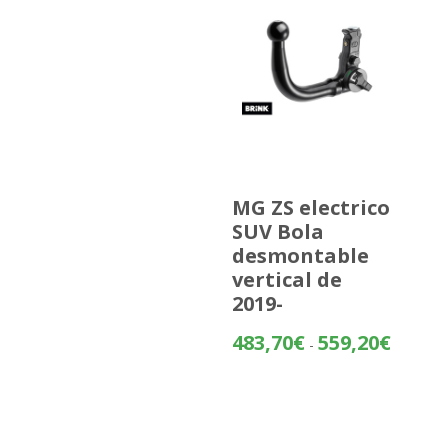
MG ZS electrico
SUV Bola
desmontable
vertical de
2019-
Rango
483,70
€
559,20
€
-
de
precios:
desde
483,70€