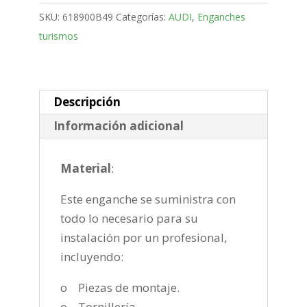
Bola
SKU:
618900B49
Categorías:
AUDI
,
Enganches
desmontable
turismos
vertical
de
2007-
2015
Descripción
cantidad
Información adicional
Material
:
Este enganche se suministra con
todo lo necesario para su
instalación por un profesional,
incluyendo:
o Piezas de montaje.
o Tornillería.