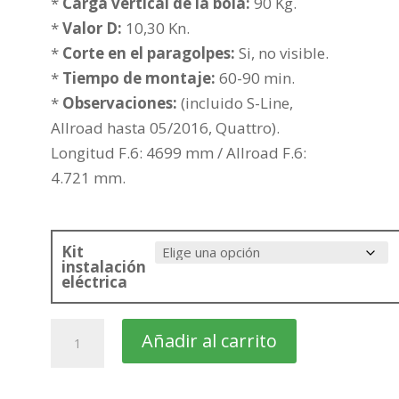
376,73€
*
Carga vertical de la bola:
90 Kg.
hasta
*
Valor D:
10,30 Kn.
452,24€
*
Corte en el paragolpes:
Si, no visible.
*
Tiempo de montaje:
60-90 min.
*
Observaciones:
(incluido S-Line,
Allroad hasta 05/2016, Quattro).
Longitud F.6: 4699 mm / Allroad F.6:
4.721 mm.
Kit
instalación
eléctrica
AUDI
Añadir al carrito
A4
Familiar