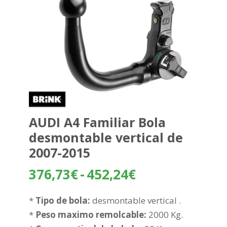
AUDI A4 Familiar Bola
desmontable vertical de
2007-2015
Rango
376,73
€
-
452,24
€
de
precios:
*
Tipo de bola:
desmontable vertical .
desde
*
Peso maximo remolcable:
2000 Kg.