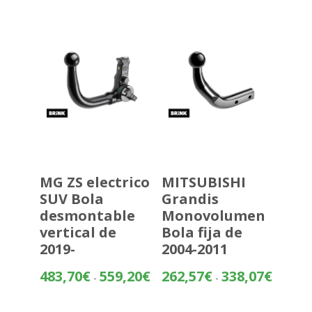
255,61€
hasta
331,12€
MG ZS electrico
MITSUBISHI
SUV Bola
Grandis
desmontable
Monovolumen
vertical de
Bola fija de
2019-
2004-2011
Rango
Rango
483,70
€
559,20
€
262,57
€
338,07
€
-
-
de
de
precios:
precios: