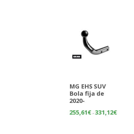
MG EHS SUV
Bola fija de
2020-
Rango
255,61
€
331,12
€
-
de
precios:
desde