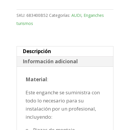
Familiar
Bola
SKU:
683400B52
Categorías:
AUDI
,
Enganches
desmontable
turismos
vertical
de
2015-
2019
Descripción
cantidad
Información adicional
Material
:
Este enganche se suministra con
todo lo necesario para su
instalación por un profesional,
incluyendo:
o Piezas de montaje.