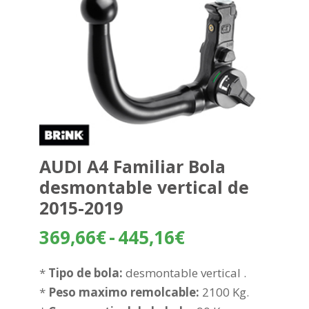
AUDI A4 Familiar Bola
desmontable vertical de
2015-2019
Rango
369,66
€
-
445,16
€
de
precios:
*
Tipo de bola:
desmontable vertical .
desde
*
Peso maximo remolcable:
2100 Kg.