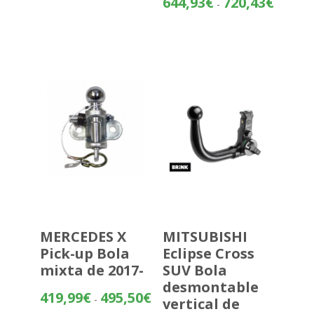
644,93
€
720,43
€
-
de
precios:
desde
644,93€
hasta
720,43€
MERCEDES X
MITSUBISHI
Pick-up Bola
Eclipse Cross
mixta de 2017-
SUV Bola
desmontable
Rango
419,99
€
495,50
€
-
vertical de
de