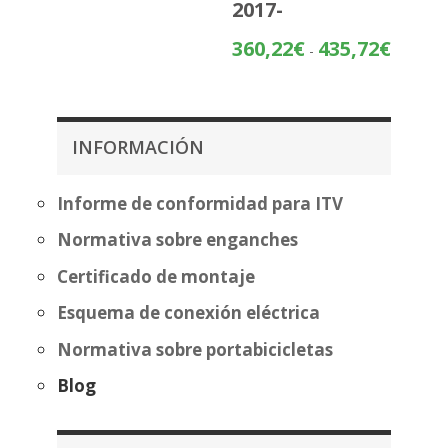
2017-
precios:
desde
Rango
360,22
€
435,72
€
-
419,99€
de
hasta
precios:
495,50€
desde
360,22€
INFORMACIÓN
hasta
435,72€
Informe de conformidad para ITV
Normativa sobre enganches
Certificado de montaje
Esquema de conexión eléctrica
Normativa sobre portabicicletas
Blog