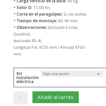
369,66€
*
Carga vertical de la bola:
90 Kg.
hasta
*
Valor D:
11,00 Kn.
445,16€
*
Corte en el paragolpes:
Si, no visible.
*
Tiempo de montaje:
60-90 min.
*
Observaciones:
(Incluido S-Line,
Quattro).
(excluido RS-4).
Longitud F.6: 4725 mm / Allroad 4750
mm.
Kit
instalación
eléctrica
AUDI
Añadir al carrito
A4