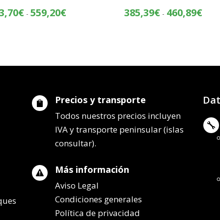
Rango
Rang
3,70
€
559,20
€
385,39
€
460,89
€
-
-
de
de
precios:
preci
desde
desd
483,70€
385,
hasta
hasta
559,20€
460,
Dat
Precios y transporte

Todos nuestros precios incluyen

IVA y transporte peninsular (islas
consultar).
Más información

Aviso Legal
Condiciones generales
lques
Política de privacidad