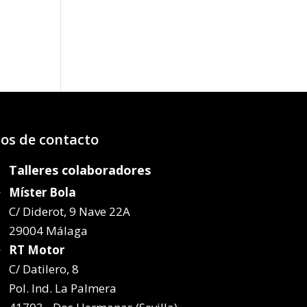
o
os:
e
39€
89€
os de contacto
Talleres colaboradores
Míster Bola
C/ Diderot, 9 Nave 22A
29004 Málaga
RT Motor
C/ Datilero, 8
Pol. Ind. La Palmera