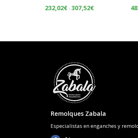
Rango
232,02
€
307,52
€
48
-
de
precios:
desde
232,02€
hasta
307,52€
Remolques Zabala
Especialistas en enganches y remo