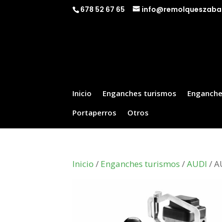
678 52 67 65
info@remolqueszaba
Inicio
Enganches turismos
Enganche
Portaperros
Otros
Inicio
/
Enganches turismos
/
AUDI
/ A