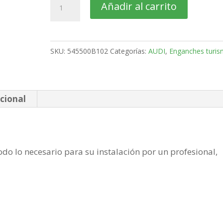
AUDI
Añadir al carrito
A6
4
Puertas
SKU:
545500B102
Categorías:
AUDI
,
Enganches turi
Bola
retractil
MX
de
cional
2010-
2018
cantidad
do lo necesario para su instalación por un profesional,