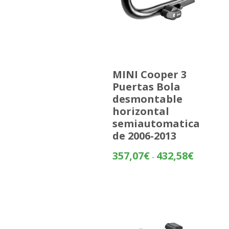
MINI Cooper 3
Puertas Bola
desmontable
horizontal
semiautomatica
de 2006-2013
Rango
357,07
€
432,58
€
-
de
precios:
desde
357,07€
hasta
432,58€