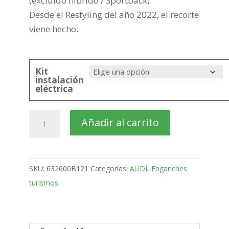
(excluido híbrido / Sportback).
Desde el Restyling del año 2022, el recorte
viene hecho.
Kit
instalación
eléctrica
AUDI
Añadir al carrito
Q5
SUV
Bola
SKU:
632600B121
Categorías:
AUDI
,
Enganches
retractil
turismos
MX
de
2017-