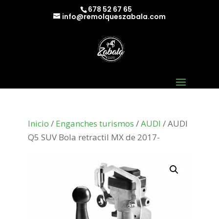
678 52 67 65
info@remolqueszabala.com
Inicio
/
Enganches turismos
/
AUDI
/ AUDI
Q5 SUV Bola retractil MX de 2017-