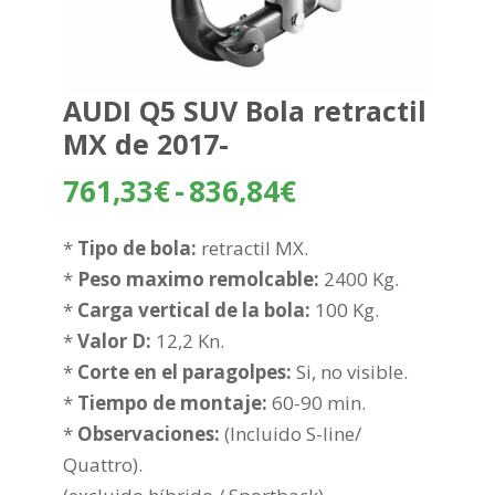
AUDI Q5 SUV Bola retractil
MX de 2017-
Rango
761,33
€
-
836,84
€
de
precios:
*
Tipo de bola:
retractil MX.
desde
*
Peso maximo remolcable:
2400 Kg.
761,33€
*
Carga vertical de la bola:
100 Kg.
hasta
*
Valor D:
12,2 Kn.
836,84€
*
Corte en el paragolpes:
Si, no visible.
*
Tiempo de montaje:
60-90 min.
*
Observaciones:
(Incluido S-line/
Quattro).