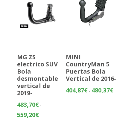
MG ZS
MINI
electrico SUV
CountryMan 5
Bola
Puertas Bola
desmontable
Vertical de 2016-
vertical de
Rango
404,87
€
480,37
€
-
2019-
de
precios:
483,70
€
-
desde
Rango
559,20
€
404,87€
de
hasta
precios:
480,37€
desde