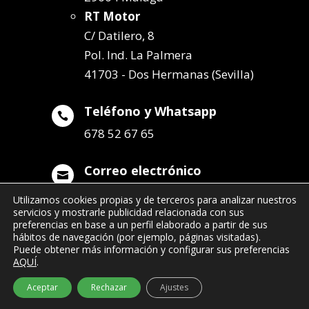
RT Motor
C/ Datilero, 8
Pol. Ind. La Palmera
41703 - Dos Hermanas (Sevilla)
Teléfono y Whatsapp

678 52 67 65
Correo electrónico

info@remolqueszabala.com
Utilizamos cookies propias y de terceros para analizar nuestros
servicios y mostrarle publicidad relacionada con sus
preferencias en base a un perfil elaborado a partir de sus
hábitos de navegación (por ejemplo, páginas visitadas).
Puede obtener más información y configurar sus preferencias
AQUÍ
.
©2022 Remolques Zabala
| 678 52 67 65
Aceptar
Rechazar
Ajustes
- info@remolqueszabala.com