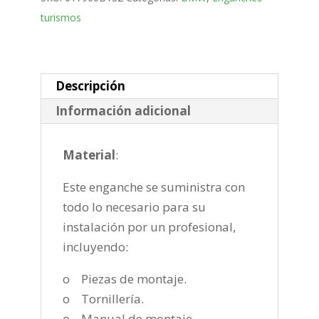
Puertas
turismos
Bola
desmontable
vertical
de
Descripción
2012-
Información adicional
2019
cantidad
Material
:
Este enganche se suministra con
todo lo necesario para su
instalación por un profesional,
incluyendo:
o Piezas de montaje.
o Tornillería.
o Manual de montaje.