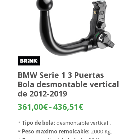
BMW Serie 1 3 Puertas
Bola desmontable vertical
de 2012-2019
Rango
361,00
€
-
436,51
€
de
precios:
*
Tipo de bola:
desmontable vertical .
desde
*
Peso maximo remolcable:
2000 Kg.