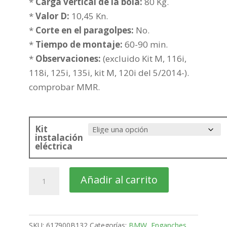
361,00€
*
Carga vertical de la bola:
80 Kg.
hasta
*
Valor D:
10,45 Kn.
436,51€
*
Corte en el paragolpes:
No.
*
Tiempo de montaje:
60-90 min.
*
Observaciones:
(excluido Kit M, 116i,
118i, 125i, 135i, kit M, 120i del 5/2014-).
comprobar MMR.
Kit
instalación
eléctrica
BMW
Añadir al carrito
Serie
1
3
SKU:
617900B132
Categorías:
BMW
,
Enganches