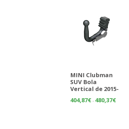
MINI Clubman
SUV Bola
Vertical de 2015-
Rango
404,87
€
480,37
€
-
de
precios
desde
404,87