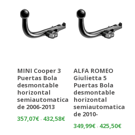
hasta
480,37
MINI Cooper 3
ALFA ROMEO
Puertas Bola
Giulietta 5
desmontable
Puertas Bola
horizontal
desmontable
semiautomatica
horizontal
de 2006-2013
semiautomatica
de 2010-
Rango
357,07
€
432,58
€
-
de
Rango
349,99
€
425,50
€
-
precios:
de