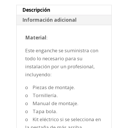
de
2019-
Descripción
cantidad
Información adicional
Material
:
Este enganche se suministra con
todo lo necesario para su
instalación por un profesional,
incluyendo:
o Piezas de montaje.
o Tornillería.
o Manual de montaje.
o Tapa bola.
o Kit eléctrico si se selecciona en
la pestaña de más arriba.