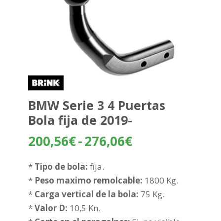
BMW Serie 3 4 Puertas
Bola fija de 2019-
Rango
200,56
€
-
276,06
€
de
precios:
*
Tipo de bola:
fija.
desde
*
Peso maximo remolcable:
1800 Kg.
200,56€
*
Carga vertical de la bola:
75 Kg.
hasta
*
Valor D:
10,5 Kn.