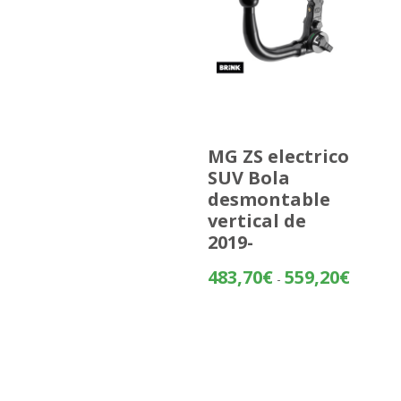
MG ZS electrico
SUV Bola
desmontable
vertical de
2019-
Rango
483,70
€
559,20
€
-
de
precios:
desde
483,70€
hasta
559,20€