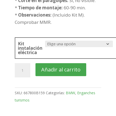
276,06€
*
Corte en el paragolpes:
Si, no visible.
*
Tiempo de montaje:
60-90 min.
*
Observaciones:
(Incluido Kit M).
Comprobar MMR.
Kit
instalación
eléctrica
BMW
Añadir al carrito
Serie
3
4
SKU:
667800B159
Categorías:
BMW
,
Enganches
Puertas
turismos
Bola
fija