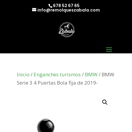
678 52 67 65
info@remolqueszabala.com
Inicio
/
Enganches turismos
/
BMW
/ BMW
Serie 3 4 Puertas Bola fija de 2019-