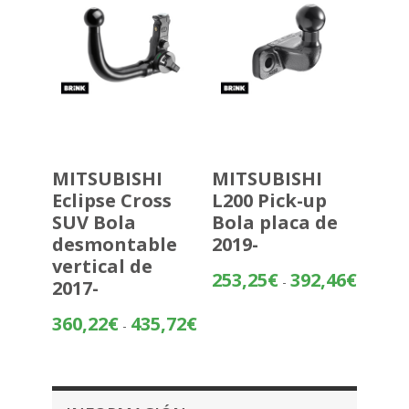
MITSUBISHI
MITSUBISHI
Eclipse Cross
L200 Pick-up
SUV Bola
Bola placa de
desmontable
2019-
vertical de
Rango
253,25
€
392,46
€
-
2017-
de
precios:
Rango
360,22
€
435,72
€
-
desde
de
253,25€
precios:
hasta
desde
392,46€
360,22€