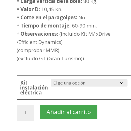
361,00€
*
Carga vertical de la bola:
80 Kg.
hasta
*
Valor D:
10,45 Kn.
436,51€
*
Corte en el paragolpes:
No.
*
Tiempo de montaje:
60-90 min.
*
Observaciones:
(incluido Kit M/ xDrive
/Efficient Dynamics)
(comprobar MMR).
(excluido GT (Gran Turismo)).
Kit
instalación
eléctrica
BMW
Añadir al carrito
Serie
3