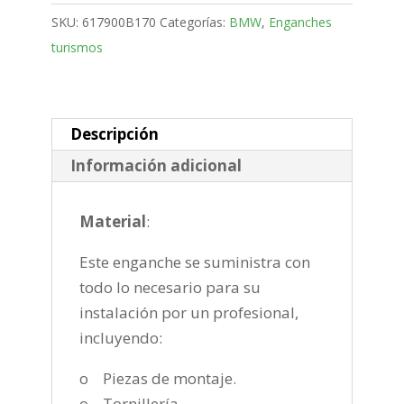
Familiar
SKU:
617900B170
Categorías:
BMW
,
Enganches
Bola
turismos
desmontable
vertical
de
2011-
Descripción
2019
Información adicional
cantidad
Material
:
Este enganche se suministra con
todo lo necesario para su
instalación por un profesional,
incluyendo:
o Piezas de montaje.
o Tornillería.