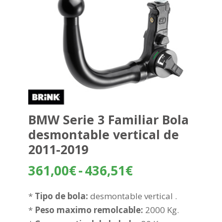
BMW Serie 3 Familiar Bola
desmontable vertical de
2011-2019
Rango
361,00
€
-
436,51
€
de
precios:
*
Tipo de bola:
desmontable vertical .
desde
*
Peso maximo remolcable:
2000 Kg.