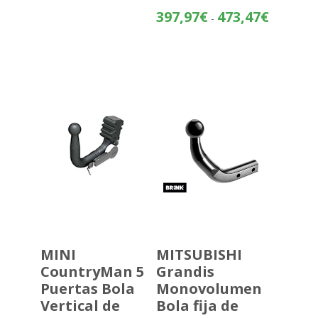
Rango
397,97
€
473,47
€
-
de
precios:
desde
397,97€
hasta
473,47€
MINI
MITSUBISHI
CountryMan 5
Grandis
Puertas Bola
Monovolumen
Vertical de
Bola fija de