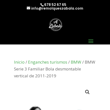
678 52 67 65
info@remolqueszabala.com
Inicio
/
Enganches turismos
/
BMW
/ BMW
Serie 3 Familiar Bola desmontable
vertical de 2011-2019