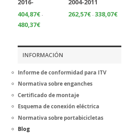
2016-
2004-2011
Rango
404,87
€
262,57
€
338,07
€
-
-
de
Rango
480,37
€
precios:
de
desde
precios:
262,57€
desde
hasta
404,87€
INFORMACIÓN
338,07€
hasta
480,37€
Informe de conformidad para ITV
Normativa sobre enganches
Certificado de montaje
Esquema de conexión eléctrica
Normativa sobre portabicicletas
Blog