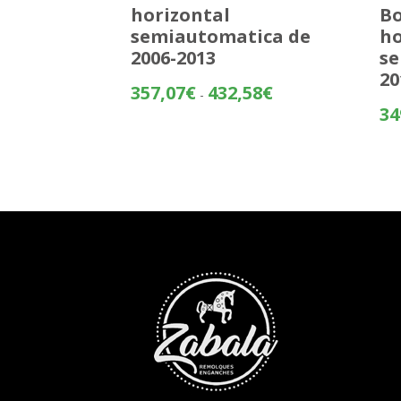
horizontal
Bo
semiautomatica de
ho
2006-2013
se
20
Rango
357,07
€
432,58
€
-
de
34
precios:
desde
357,07€
hasta
432,58€