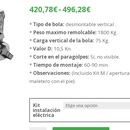
Rango
420,78
€
-
496,28
€
de
precios:
*
Tipo de bola:
desmontable vertical .
desde
*
Peso maximo remolcable:
1800 Kg.
420,78€
*
Carga vertical de la bola:
75 Kg.
hasta
*
Valor D:
10,5 Kn.
496,28€
*
Corte en el paragolpes:
Si, no visible.
*
Tiempo de montaje:
60-90 min.
*
Observaciones:
(Incluido Kit M / apertura
maletero con el pie).
Kit
instalación
eléctrica