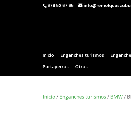
678 52 67 65
info@remolqueszaba
Inicio
Enganches turismos
Enganche
Portaperros
Otros
Inicio
/
Enganches turismos
/
BMW
/ B