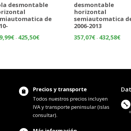
la desmontable
desmontable
rizontal
horizontal
miautomatica de
semiautomatica d
10-
2006-2013
Rango
Rang
9,99
€
425,50
€
357,07
€
432,58
€
-
-
de
de
precios:
preci
desde
desd
349,99€
357,
hasta
hasta
425,50€
432,
Dat
Precios y transporte

Todos nuestros precios incluyen

IVA y transporte peninsular (islas
consultar).
Más información