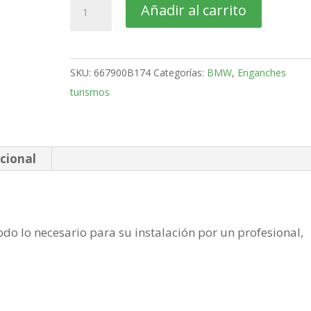
BMW
Añadir al carrito
Serie
3
Familiar
SKU:
667900B174
Categorías:
BMW
,
Enganches
Bola
turismos
desmontable
vertical
de
2019-
cional
cantidad
do lo necesario para su instalación por un profesional,