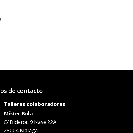
e
o
os:
e
07€
58€
os de contacto
Talleres colaboradores
Míster Bola
C/ Diderot, 9 Nave 22A
29004 Málaga