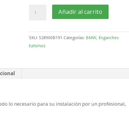
BMW
Añadir al carrito
Serie
5
4
SKU:
528900B191
Categorías:
BMW
,
Enganches
Puertas
turismos
Bola
retractil
MX
de
cional
2010-
2017
cantidad
do lo necesario para su instalación por un profesional,