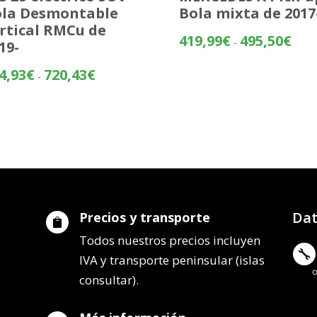
la Desmontable
Bola mixta de 2017
rtical RMCu de
Rang
419,99
€
495,50
€
-
19-
de
preci
Rango
4,93
€
720,43
€
-
desd
de
419,
precios:
hasta
desde
495,
644,93€
hasta
720,43€
Dat
Precios y transporte

Todos nuestros precios incluyen

IVA y transporte peninsular (islas
consultar).