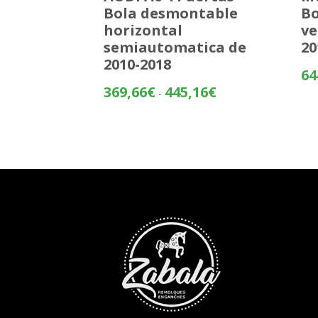
Bola desmontable
Bo
horizontal
ve
semiautomatica de
20
2010-2018
64
Rango
369,66
€
445,16
€
-
de
precios:
desde
369,66€
hasta
445,16€