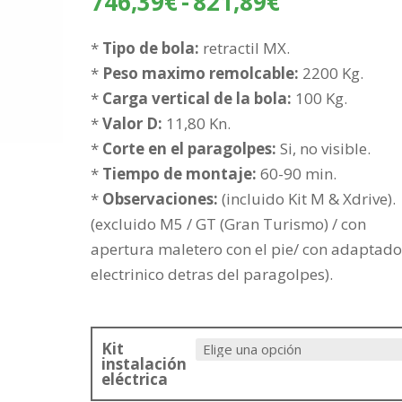
Rango
746,39
€
-
821,89
€
de
precios:
*
Tipo de bola:
retractil MX.
desde
*
Peso maximo remolcable:
2200 Kg.
746,39€
*
Carga vertical de la bola:
100 Kg.
hasta
*
Valor D:
11,80 Kn.
821,89€
*
Corte en el paragolpes:
Si, no visible.
*
Tiempo de montaje:
60-90 min.
*
Observaciones:
(incluido Kit M & Xdrive).
(excluido M5 / GT (Gran Turismo) / con
apertura maletero con el pie/ con adaptado
electrinico detras del paragolpes).
Kit
instalación
eléctrica