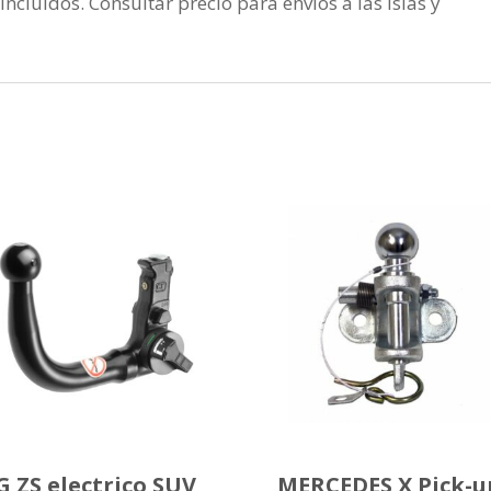
incluidos. Consultar precio para envios a las islas y
 ZS electrico SUV
MERCEDES X Pick-u