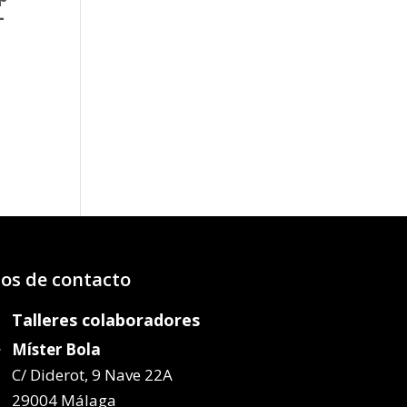
-
o
os:
e
99€
50€
os de contacto
Talleres colaboradores
Míster Bola
C/ Diderot, 9 Nave 22A
29004 Málaga