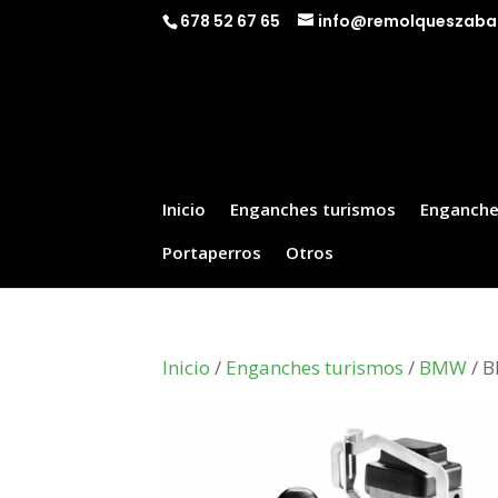
678 52 67 65
info@remolqueszaba
Inicio
Enganches turismos
Enganche
Portaperros
Otros
Inicio
/
Enganches turismos
/
BMW
/ B