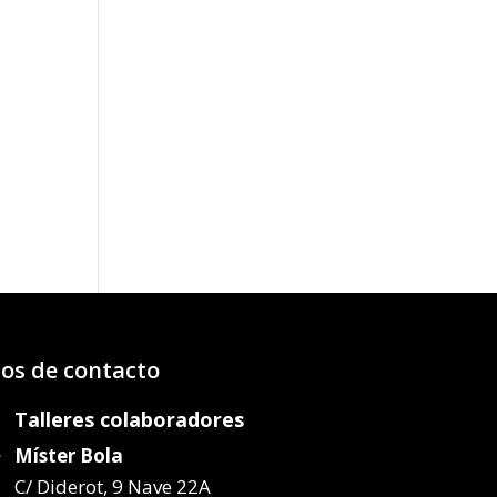
o
os:
e
22€
72€
os de contacto
Talleres colaboradores
Míster Bola
C/ Diderot, 9 Nave 22A