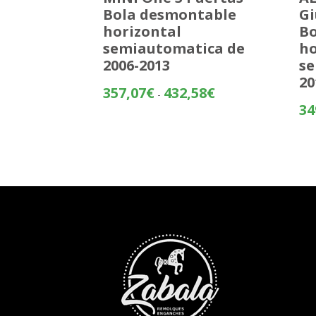
Bola desmontable
Gi
horizontal
Bo
semiautomatica de
ho
2006-2013
se
20
Rango
357,07
€
432,58
€
-
de
34
precios:
desde
357,07€
hasta
432,58€