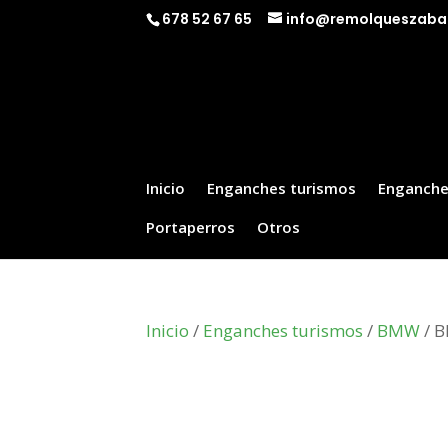
678 52 67 65
info@remolqueszaba
Inicio
Enganches turismos
Enganche
Portaperros
Otros
Inicio
/
Enganches turismos
/
BMW
/ B