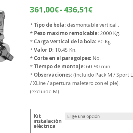
Rango
361,00
€
-
436,51
€
de
precios:
*
Tipo de bola:
desmontable vertical .
desde
*
Peso maximo remolcable:
2000 Kg.
361,00€
*
Carga vertical de la bola:
80 Kg.
hasta
*
Valor D:
10,45 Kn.
436,51€
*
Corte en el paragolpes:
No.
*
Tiempo de montaje:
60-90 min.
*
Observaciones:
(incluido Pack M / Sport 
/ XLine / apertura maletero con el pie).
(excluido M).
Kit
instalación
eléctrica