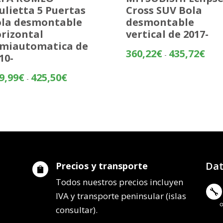
ulietta 5 Puertas
Cross SUV Bola
la desmontable
desmontable
rizontal
vertical de 2017-
miautomatica de
Rang
360,22
€
435,72
€
-
10-
de
preci
Rango
9,99
€
425,50
€
-
desd
de
360,
precios:
hasta
desde
435,
349,99€
hasta
425,50€
Dat
Precios y transporte

Todos nuestros precios incluyen

IVA y transporte peninsular (islas
consultar).