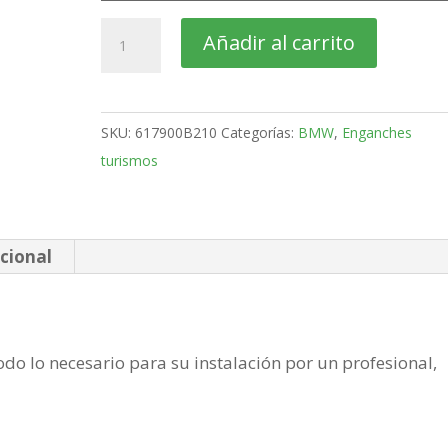
BMW
Añadir al carrito
X1
SUV
Bola
SKU:
617900B210
Categorías:
BMW
,
Enganches
desmontable
turismos
vertical
de
2015-
cantidad
cional
do lo necesario para su instalación por un profesional,