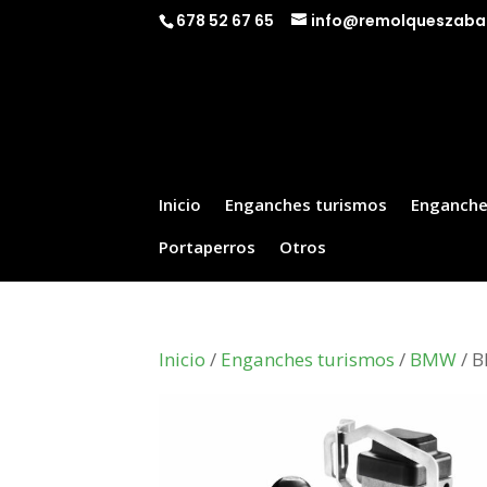
678 52 67 65
info@remolqueszaba
Inicio
Enganches turismos
Enganche
Portaperros
Otros
Inicio
/
Enganches turismos
/
BMW
/ B