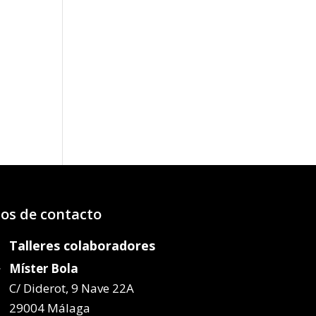
o
os:
e
22€
72€
os de contacto
Talleres colaboradores
Míster Bola
C/ Diderot, 9 Nave 22A
29004 Málaga