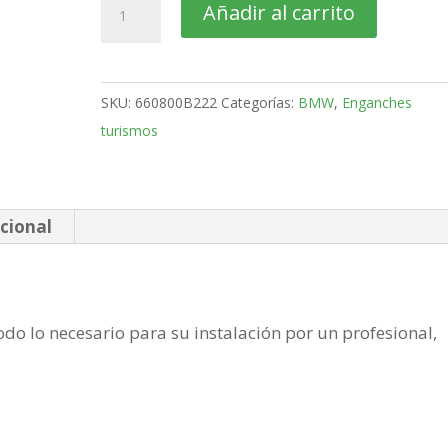
BMW
Añadir al carrito
X3
SUV
Bola
SKU:
660800B222
Categorías:
BMW
,
Enganches
retractil
turismos
MX
de
2017-
cantidad
cional
do lo necesario para su instalación por un profesional,