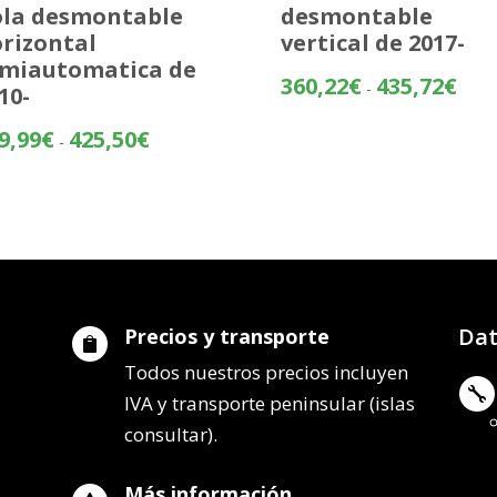
la desmontable
desmontable
rizontal
vertical de 2017-
miautomatica de
Rang
360,22
€
435,72
€
-
10-
de
preci
Rango
9,99
€
425,50
€
-
desd
de
360,
precios:
hasta
desde
435,
349,99€
hasta
425,50€
Dat
Precios y transporte

Todos nuestros precios incluyen

IVA y transporte peninsular (islas
consultar).
Más información