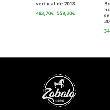
vertical de 2018-
Bo
ho
Rango
483,70
€
559,20
€
-
se
de
20
precios:
desde
34
483,70€
hasta
559,20€