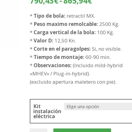
Rango
790,43
€
-
865,94
€
de
precios:
*
Tipo de bola:
retractil MX.
desde
*
Peso maximo remolcable:
2500 Kg.
790,43€
*
Carga vertical de la bola:
100 Kg.
hasta
*
Valor D:
12,50 Kn.
865,94€
*
Corte en el paragolpes:
Si, no visible.
*
Tiempo de montaje:
60-90 min.
*
Observaciones:
(Incluido mild-hybrid
«MHEV» / Plug-in-hybrid).
(excluido apertura maletero con pie).
Kit
instalación
eléctrica