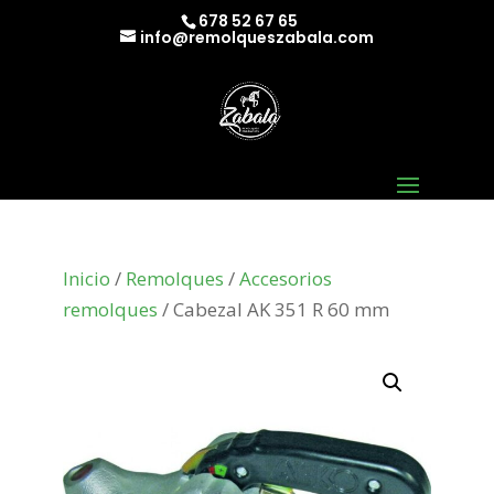
678 52 67 65
info@remolqueszabala.com
Inicio
/
Remolques
/
Accesorios
remolques
/ Cabezal AK 351 R 60 mm