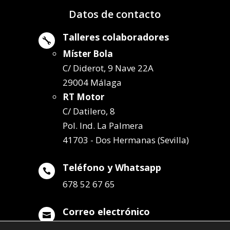
Datos de contacto
Talleres colaboradores

Míster Bola
C/ Diderot, 9 Nave 22A
29004 Málaga
RT Motor
C/ Datilero, 8
Pol. Ind. La Palmera
41703 - Dos Hermanas (Sevilla)
Teléfono y Whatsapp

678 52 67 65
Correo electrónico

info@remolqueszabala.com