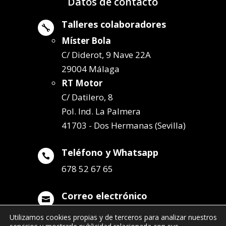
Datos de contacto
Talleres colaboradores

Míster Bola
C/ Diderot, 9 Nave 22A
29004 Málaga
RT Motor
C/ Datilero, 8
Pol. Ind. La Palmera
41703 - Dos Hermanas (Sevilla)
Teléfono y Whatsapp

678 52 67 65
Correo electrónico

info@remolqueszabala.com
Utilizamos cookies propias y de terceros para analizar nuestros