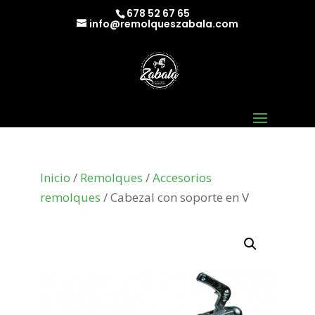
678 52 67 65
info@remolqueszabala.com
Inicio
/
Remolques
/
Accesorios
remolques
/ Cabezal con soporte en V