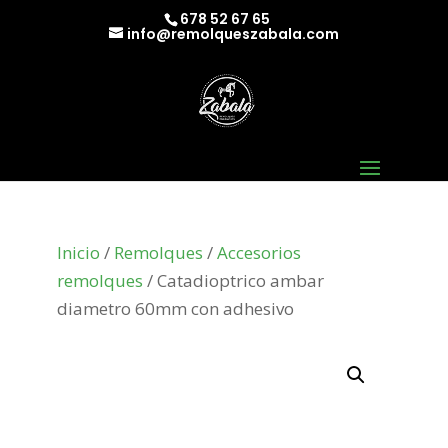
678 52 67 65
info@remolqueszabala.com
Inicio
/
Remolques
/
Accesorios
remolques
/ Catadioptrico ambar
diametro 60mm con adhesivo