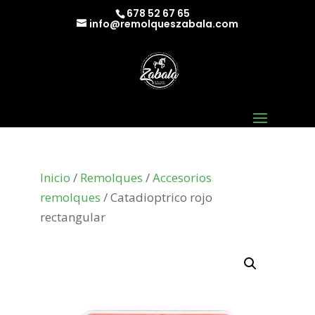
678 52 67 65
info@remolqueszabala.com
Inicio
/
Remolques
/
Accesorios
remolques
/ Catadioptrico rojo
rectangular