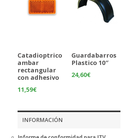
Catadioptrico
Guardabarros
ambar
Plastico 10″
rectangular
24,60
€
con adhesivo
11,59
€
INFORMACIÓN
Informe de conformidad para ITV