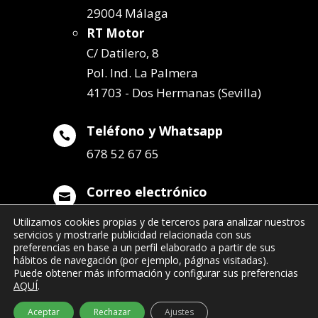
29004 Málaga
RT Motor
C/ Datilero, 8
Pol. Ind. La Palmera
41703 - Dos Hermanas (Sevilla)
Teléfono y Whatsapp

678 52 67 65
Correo electrónico

info@remolqueszabala.com
Utilizamos cookies propias y de terceros para analizar nuestros
servicios y mostrarle publicidad relacionada con sus
preferencias en base a un perfil elaborado a partir de sus
hábitos de navegación (por ejemplo, páginas visitadas).
Puede obtener más información y configurar sus preferencias
AQUÍ
.
©2022 Remolques Zabala
| 678 52 67 65
Aceptar
Rechazar
Ajustes
- info@remolqueszabala.com