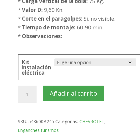
198,20€
*
Carga vertical de la bola:
75 Kg.
hasta
*
Valor D:
9,60 Kn.
273,70€
*
Corte en el paragolpes:
Si, no visible.
*
Tiempo de montaje:
60-90 min.
*
Observaciones:
Kit
instalación
eléctrica
CHEVROLET
Añadir al carrito
Cruze
4
Puertas
SKU:
548600B245
Categorías:
CHEVROLET
,
Bola
Enganches turismos
fija