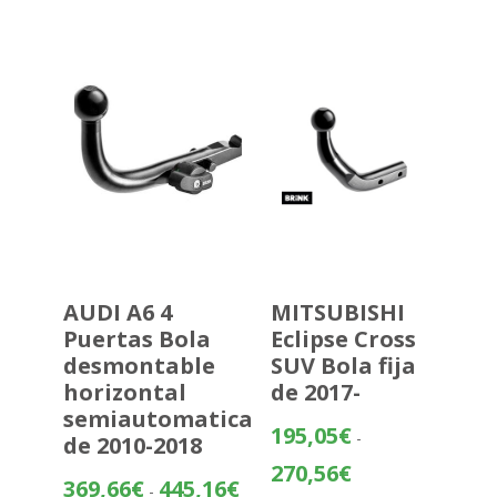
desde
483,70€
hasta
559,20€
AUDI A6 4
MITSUBISHI
Puertas Bola
Eclipse Cross
desmontable
SUV Bola fija
horizontal
de 2017-
semiautomatica
195,05
€
-
de 2010-2018
Rango
270,56
€
Rango
369,66
€
445,16
€
-
de