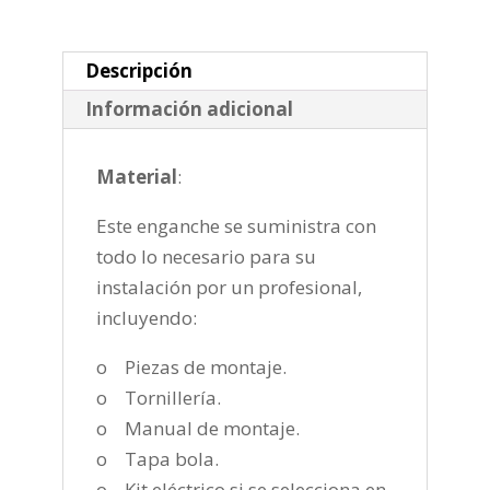
de
2009-
2016
Descripción
cantidad
Información adicional
Material
:
Este enganche se suministra con
todo lo necesario para su
instalación por un profesional,
incluyendo:
o Piezas de montaje.
o Tornillería.
o Manual de montaje.
o Tapa bola.
o Kit eléctrico si se selecciona en