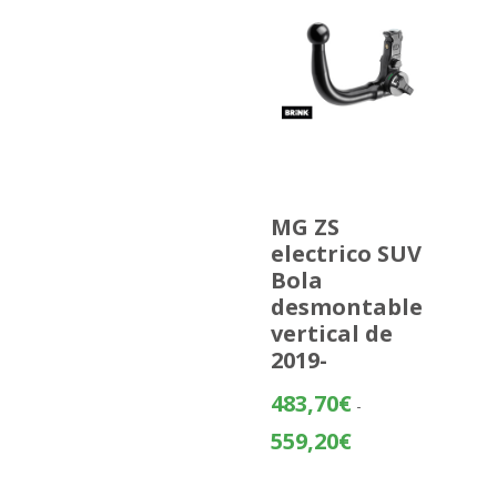
MG ZS
electrico SUV
Bola
desmontable
vertical de
2019-
483,70
€
-
Rango
559,20
€
de
precios: