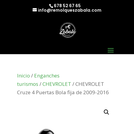
678 52 67 65
info@remolqueszabala.com
Inicio
/
Enganches
turismos
/
CHEVROLET
/ CHEVROLET
Cruze 4 Puertas Bola fija de 2009-2016