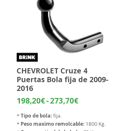
CHEVROLET Cruze 4
Puertas Bola fija de 2009-
2016
Rango
198,20
€
-
273,70
€
de
precios:
*
Tipo de bola:
fija.
desde
*
Peso maximo remolcable:
1800 Kg.