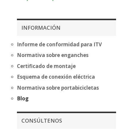
de
precios:
precios:
desde
desde
195,05€
369,66€
hasta
INFORMACIÓN
hasta
270,56€
445,16€
Informe de conformidad para ITV
Normativa sobre enganches
Certificado de montaje
Esquema de conexión eléctrica
Normativa sobre portabicicletas
Blog
CONSÚLTENOS