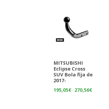
MITSUBISHI
Eclipse Cross
SUV Bola fija de
2017-
Rango
195,05
€
270,56
€
-
de
precios:
desde