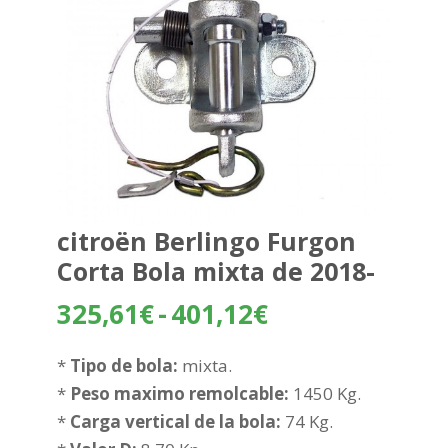
citroën Berlingo Furgon
Corta Bola mixta de 2018-
Rango
325,61
€
-
401,12
€
de
precios:
*
Tipo de bola:
mixta.
desde
*
Peso maximo remolcable:
1450 Kg.
325,61€
*
Carga vertical de la bola:
74 Kg.