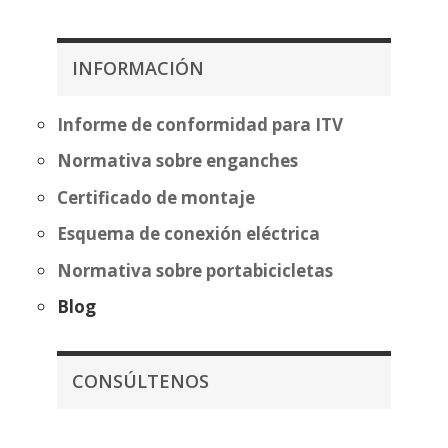
precios:
desde
desde
253,25€
357,07€
hasta
INFORMACIÓN
hasta
392,46€
432,58€
Informe de conformidad para ITV
Normativa sobre enganches
Certificado de montaje
Esquema de conexión eléctrica
Normativa sobre portabicicletas
Blog
CONSÚLTENOS