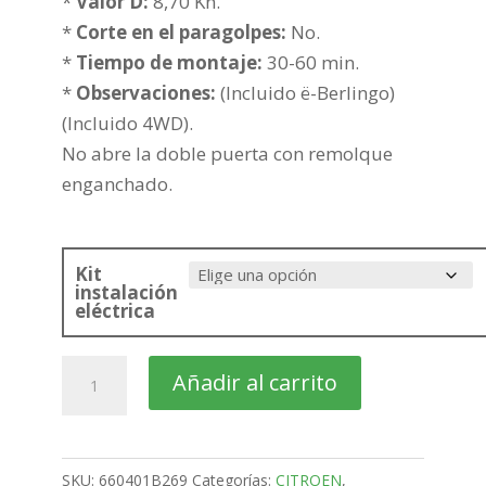
hasta
*
Valor D:
8,70 Kn.
401,12€
*
Corte en el paragolpes:
No.
*
Tiempo de montaje:
30-60 min.
*
Observaciones:
(Incluido ë-Berlingo)
(Incluido 4WD).
No abre la doble puerta con remolque
enganchado.
Kit
instalación
eléctrica
citroën
Añadir al carrito
Berlingo
Furgon
Corta
SKU:
660401B269
Categorías:
CITROEN
,