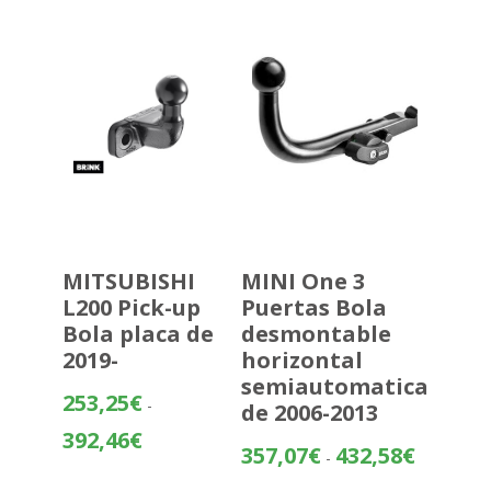
195,05€
hasta
270,56€
MITSUBISHI
MINI One 3
L200 Pick-up
Puertas Bola
Bola placa de
desmontable
2019-
horizontal
semiautomatica
253,25
€
-
de 2006-2013
Rango
392,46
€
Rango
357,07
€
432,58
€
-
de
de
precios: