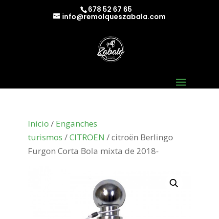
678 52 67 65
info@remolqueszabala.com
Inicio
/
Enganches
turismos
/
CITROEN
/ citroën Berlingo
Furgon Corta Bola mixta de 2018-