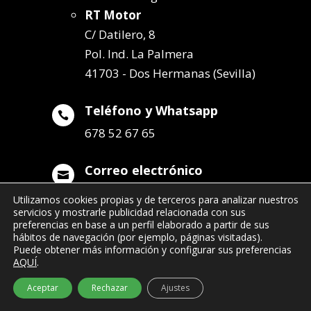
RT Motor
C/ Datilero, 8
Pol. Ind. La Palmera
41703 - Dos Hermanas (Sevilla)
Teléfono y Whatsapp

678 52 67 65
Correo electrónico

info@remolqueszabala.com
Utilizamos cookies propias y de terceros para analizar nuestros
servicios y mostrarle publicidad relacionada con sus
preferencias en base a un perfil elaborado a partir de sus
hábitos de navegación (por ejemplo, páginas visitadas).
Puede obtener más información y configurar sus preferencias
AQUÍ
.
©2022 Remolques Zabala
| 678 52 67 65
Aceptar
Rechazar
Ajustes
- info@remolqueszabala.com