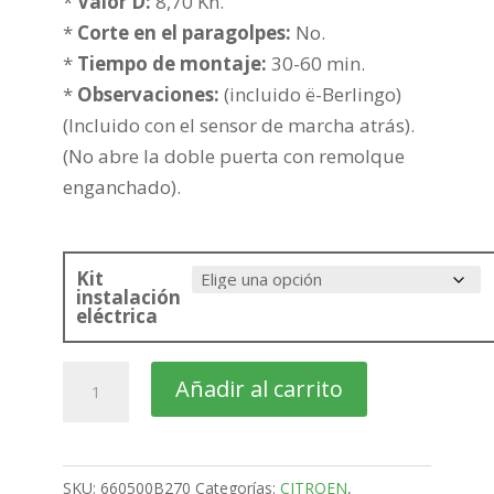
hasta
*
Valor D:
8,70 Kn.
260,33€
*
Corte en el paragolpes:
No.
*
Tiempo de montaje:
30-60 min.
*
Observaciones:
(incluido ë-Berlingo)
(Incluido con el sensor de marcha atrás).
(No abre la doble puerta con remolque
enganchado).
Kit
instalación
eléctrica
citroën
Añadir al carrito
Berlingo
Furgon
Larga
SKU:
660500B270
Categorías:
CITROEN
,