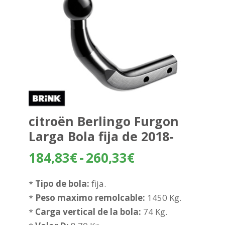
citroën Berlingo Furgon
Larga Bola fija de 2018-
Rango
184,83
€
-
260,33
€
de
precios:
*
Tipo de bola:
fija.
desde
*
Peso maximo remolcable:
1450 Kg.
184,83€
*
Carga vertical de la bola:
74 Kg.