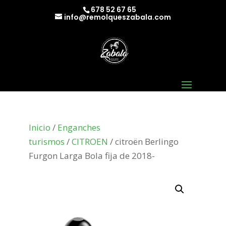
678 52 67 65
info@remolqueszabala.com
Inicio
/
Enganches
turismos
/
CITROEN
/ citroën Berlingo
Furgon Larga Bola fija de 2018-