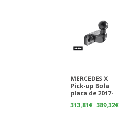
MERCEDES X
Pick-up Bola
placa de 2017-
Rango
313,81
€
389,32
€
-
de
precios:
desde
313,81€