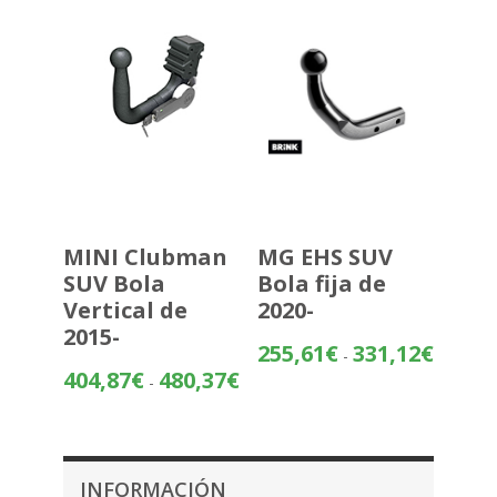
hasta
389,32€
MINI Clubman
MG EHS SUV
SUV Bola
Bola fija de
Vertical de
2020-
2015-
Rango
255,61
€
331,12
€
-
de
Rango
404,87
€
480,37
€
-
precios:
de
desde
precios:
255,61€
desde
hasta
404,87€
INFORMACIÓN