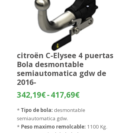
citroën C-Elysee 4 puertas
Bola desmontable
semiautomatica gdw de
2016-
Rango
342,19
€
-
417,69
€
de
precios:
*
Tipo de bola:
desmontable
desde
semiautomatica gdw.
342,19€
*
Peso maximo remolcable:
1100 Kg.