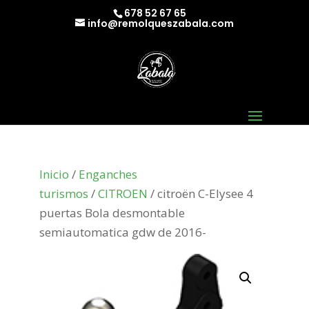
678 52 67 65
info@remolqueszabala.com
Inicio
/
Enganches
turismos
/
CITROEN
/ citroën C-Elysee 4
puertas Bola desmontable
semiautomatica gdw de 2016-