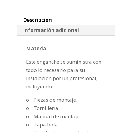
desmontable
semiautomatica
gdw
Descripción
de
Información adicional
2016-
cantidad
Material
:
Este enganche se suministra con
todo lo necesario para su
instalación por un profesional,
incluyendo:
o Piezas de montaje.
o Tornillería.
o Manual de montaje.
o Tapa bola.