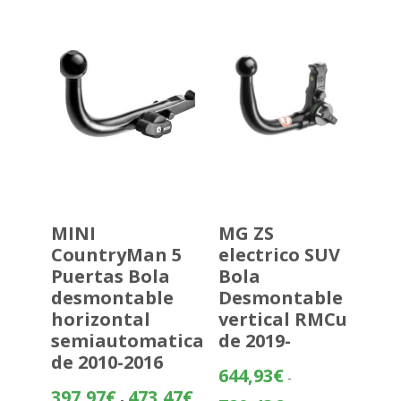
262,57€
hasta
338,07€
MINI
MG ZS
CountryMan 5
electrico SUV
Puertas Bola
Bola
desmontable
Desmontable
horizontal
vertical RMCu
semiautomatica
de 2019-
de 2010-2016
644,93
€
-
Rango
397,97
€
473,47
€
-
Rango