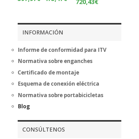
720,43
€
de
de
precios:
precios:
desde
desde
397,97€
644,93€
INFORMACIÓN
hasta
hasta
473,47€
720,43€
Informe de conformidad para ITV
Normativa sobre enganches
Certificado de montaje
Esquema de conexión eléctrica
Normativa sobre portabicicletas
Blog
CONSÚLTENOS