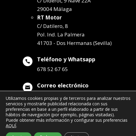
C/ Diderot, 9 Nave 22A
29004 Málaga
RT Motor
C/ Datilero, 8
Pol. Ind. La Palmera
41703 - Dos Hermanas (Sevilla)
Teléfono y Whatsapp

678 52 67 65
Correo electrónico

info@remolqueszabala.com
Utilizamos cookies propias y de terceros para analizar nuestros
servicios y mostrarle publicidad relacionada con sus
preferencias en base a un perfil elaborado a partir de sus
hábitos de navegación (por ejemplo, páginas visitadas).
Puede obtener más información y configurar sus preferencias
AQUÍ
.
©2022 Remolques Zabala
| 678 52 67 65