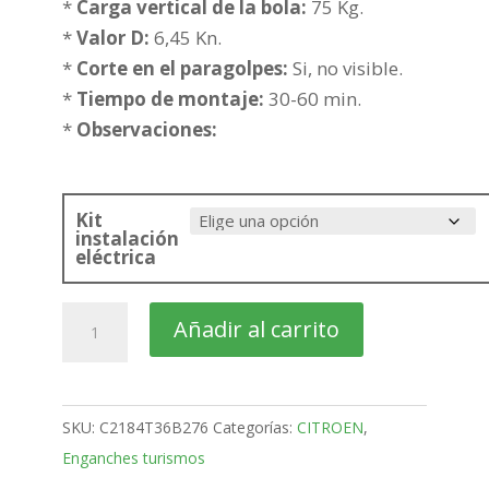
hasta
*
Carga vertical de la bola:
75 Kg.
417,69€
*
Valor D:
6,45 Kn.
*
Corte en el paragolpes:
Si, no visible.
*
Tiempo de montaje:
30-60 min.
*
Observaciones:
Kit
instalación
eléctrica
citroën
Añadir al carrito
C-
Elysee
4
SKU:
C2184T36B276
Categorías:
CITROEN
,
puertas
Enganches turismos
Bola